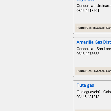
Concordia - Urdinarr
0345 4218201
Rubro:
Gas Envasado, Garr
Amarilla Gas Dis
Concordia - San Lor
0345 4273658
Rubro:
Gas Envasado, Garr
Tuta gas
Gualeguaychú - Col
03446 431913