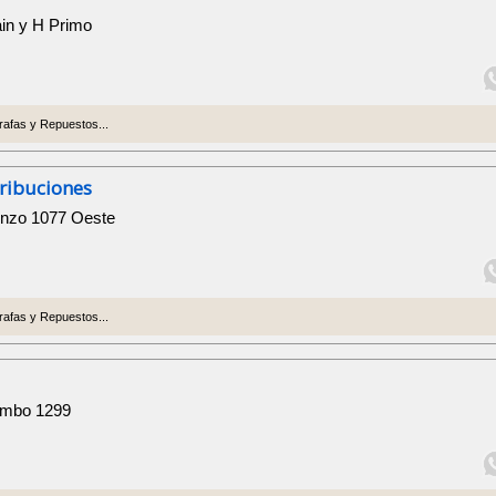
ain y H Primo
afas y Repuestos...
tribuciones
enzo 1077 Oeste
afas y Repuestos...
ombo 1299