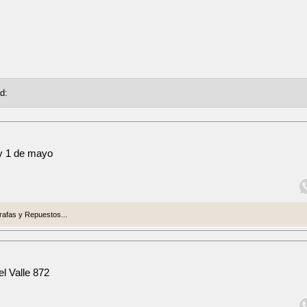
 y 1 de mayo
afas y Repuestos...
l Valle 872