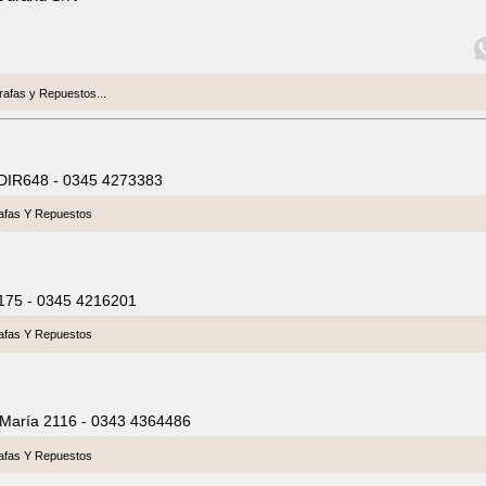
afas y Repuestos...
 DIR648 - 0345 4273383
afas Y Repuestos
1175 - 0345 4216201
afas Y Repuestos
 María 2116 - 0343 4364486
afas Y Repuestos