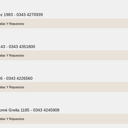
rez 1983 - 0343 4270939
afas Y Repuestos
 143 - 0343 4351800
afas Y Repuestos
86 - 0343 4226560
afas Y Repuestos
lomé Grella 1185 - 0343 4245908
afas Y Repuestos