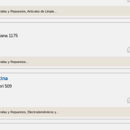
fas y Repuestos, Artículos de Limpie...
tana 1175
afas y Repuestos...
tina
ri 509
fas y Repuestos, Electrodomésticos y...