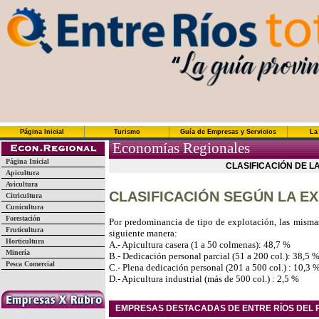
Página Inicial
Turismo
Guía de Empresas y Servicios
La
Economías Regionales
Página Inicial
CLASIFICACIÓN DE L
Apicultura
Avicultura
CLASIFICACIÓN SEGÚN LA E
Citricultura
Cunicultura
Forestación
Por predominancia de tipo de explotación, las mismas
Fruticultura
siguiente manera:
Horticultura
A.- Apicultura casera (1 a 50 colmenas): 48,7 %
Minería
B.- Dedicación personal parcial (51 a 200 col.): 38,5 
Pesca Comercial
C.- Plena dedicación personal (201 a 500 col.) : 10,3 
D.- Apicultura industrial (más de 500 col.) : 2,5 %
EMPRESAS DESTACADAS DE ENTRE RÍOS DEL 