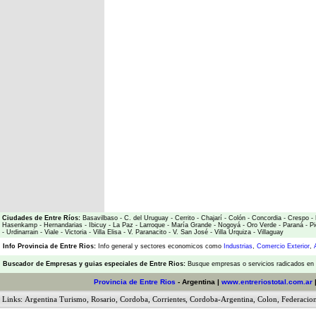
Ciudades de Entre Ríos:
Basavilbaso
-
C. del Uruguay
-
Cerrito
-
Chajarí
-
Colón
-
Concordia
-
Crespo
-
Hasenkamp
-
Hernandarias
-
Ibicuy
-
La Paz
-
Larroque
-
María Grande
-
Nogoyá
-
Oro Verde
-
Paraná
-
Pi
-
Urdinarrain
-
Viale
-
Victoria
-
Villa Elisa
-
V. Paranacito
-
V. San José
-
Villa Urquiza
-
Villaguay
Info Provincia de Entre Rios:
Info general y sectores economicos como
Industrias
,
Comercio Exterior
,
Buscador de Empresas
y
guias especiales de Entre Rios:
Busque empresas o servicios radicados en l
Provincia de Entre Rios
- Argentina |
www.entreriostotal.com.ar
Links:
Argentina Turismo
,
Rosario
,
Cordoba
,
Corrientes
,
Cordoba-Argentina
,
Colon
,
Federacio