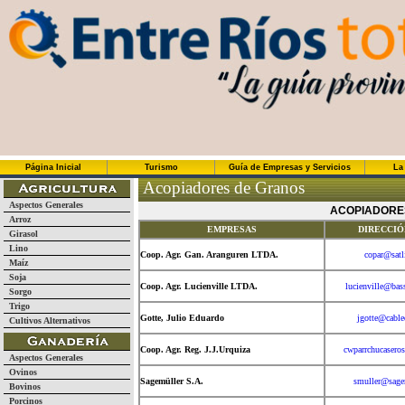
Página Inicial
Turismo
Guía de Empresas y Servicios
La
Acopiadores de Granos
Aspectos Generales
ACOPIADORE
Arroz
EMPRESAS
DIRECCIÓ
Girasol
Lino
Coop. Agr. Gan. Aranguren LTDA.
copar@satl
Maíz
Soja
Coop. Agr. Lucienville LTDA.
lucienville@bas
Sorgo
Trigo
Gotte, Julio Eduardo
jgotte@cable
Cultivos Alternativos
Coop. Agr. Reg. J.J.Urquiza
cwparrchucasero
Aspectos Generales
Ovinos
Sagemüller S.A.
smuller@sage
Bovinos
Porcinos