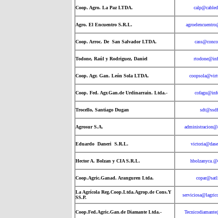
Coop. Agro. La Paz LTDA.
calp@cabled
Agro. El Encuentro S.R.L.
agroelencuentr
Coop. Arroc. De San Salvador LTDA.
cass@conco
Todone, Raúl y Rodriguez, Daniel
rtodone@inf
Coop. Agr. Gan. León Sola LTDA.
coopsola@virt
Coop. Fed. Agr.Gan.de Urdinarrain. Ltda.-
cofagu@inf
Trocello, Santiago Dugan
sdt@ssdf
Agrosur S.A.
administracion@
Eduardo Daneri S.R.L.
victoria@dase
Hector A. Bolzan y CIA S.R.L.
hbolzanyca.@
Coop.Agric.Ganad. Aranguren Ltda.
copar@satl
La Agrícola Reg.Coop.Ltda.Agrop.de Cons.Y
serviciosa@lagric
SS.P.
Coop.Fed.Agric.Gan.de Diamante Ltda.-
Tecnicodiamante