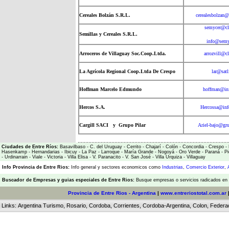
Cereales Bolzán S.R.L.
cerealesbolzan@
semycer@cl
Semillas y Cereales S.R.L.
info@semy
Arroceros de Villaguay Soc.Coop.Ltda.
arrozvill@c
La Agrícola Regional Coop.Ltda De Crespo
lar@sat
Hoffman Marcelo Edmundo
hoffman@inf
Hercos S.A.
Hercossa@inf
Cargill SACI y Grupo Pilar
Ariel-bajo@gru
Ciudades de Entre Ríos:
Basavilbaso
-
C. del Uruguay
-
Cerrito
-
Chajarí
-
Colón
-
Concordia
-
Crespo
-
Hasenkamp
-
Hernandarias
-
Ibicuy
-
La Paz
-
Larroque
-
María Grande
-
Nogoyá
-
Oro Verde
-
Paraná
-
Pi
-
Urdinarrain
-
Viale
-
Victoria
-
Villa Elisa
-
V. Paranacito
-
V. San José
-
Villa Urquiza
-
Villaguay
Info Provincia de Entre Rios:
Info general y sectores economicos como
Industrias
,
Comercio Exterior
,
Buscador de Empresas
y
guias especiales de Entre Rios:
Busque empresas o servicios radicados en l
Provincia de Entre Rios - Argentina
|
www.entreriostotal.com.ar
Links:
Argentina Turismo
,
Rosario
,
Cordoba
,
Corrientes
,
Cordoba-Argentina
,
Colon
,
Federa