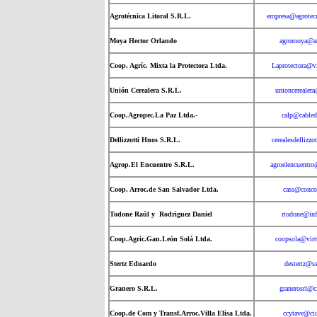
Agrotécnica Litoral S.R.L.
empresa@agrotecn
Moya Hector Orlando
agromoya@ar
Coop. Agríc. Mixta la Protectora Ltda.
Laprotectora@vi
Unión Cerealera S.R.L.
unioncerealer
Coop.Agropec.La Paz Ltda.-
calp@cabled
Dellizzotti Hnos S.R.L.
cerealesdellizz
Agrop.El Encuentro S.R.L.
agroelencuentr
Coop. Arroc.de San Salvador Ltda.
cass@conco
Todone Raúl y Rodriguez Daniel
rtodone@inf
Coop.Agric.Gan.León Solá Ltda.
coopsola@virt
Stertz Eduardo
destertz@s
Granero S.R.L.
granerosrl@c
Coop.de Com y Transf.Arroc.Villa Elisa Ltda.
ccytave@ci