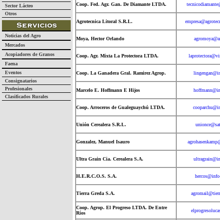
Coop. Fed. Agr. Gan. De Diamante LTDA.
tecnicodiamante
Sector Lácteo
Otros
Agrotecnica Litoral S.R.L.
empresa@agrotecn
Noticias del Agro
Moya, Hector Orlando
agromoya@ar
Mercados
Acopiadores de Granos
Coop. Agr. Mixta La Protectora LTDA.
laprotectora@vi
Faena
Eventos
Coop. La Ganadera Gral. Ramirez Agrop.
lingengan@in
Consignatarios
Profesionales
Marcelo E. Hoffmann E Hijos
hoffmann@in
Clasificados Rurales
Coop. Arroceros de Gualeguaychú LTDA.
cooparchu@in
Unión Cerealera S.R.L.
unionce@sat
Gonzalez, Manuel Isauro
agrohasenkamp
Ultra Grain Cia. Cerealera S.A.
ultragrain@i
H.E.R.C.O.S. S.A.
hercos@info
Tierra Greda S.A.
agromail@tier
Coop. Agrop. El Progreso LTDA. De Entre
elprogresoluc
Ríos