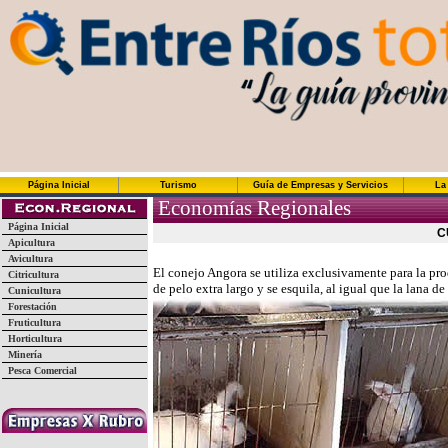
Página Inicial
Turismo
Guía de Empresas y Servicios
La
Economías Regionales
Página Inicial
C
Apicultura
Avicultura
El conejo Angora se utiliza exclusivamente para la pr
Citricultura
de pelo extra largo y se esquila, al igual que la lana de
Cunicultura
Forestación
Fruticultura
Horticultura
Minería
Pesca Comercial