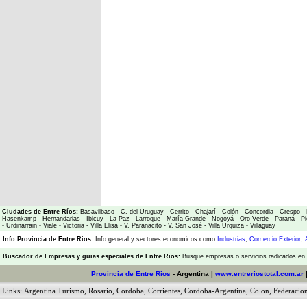
Ciudades de Entre Ríos:
Basavilbaso
-
C. del Uruguay
-
Cerrito
-
Chajarí
-
Colón
-
Concordia
-
Crespo
-
Hasenkamp
-
Hernandarias
-
Ibicuy
-
La Paz
-
Larroque
-
María Grande
-
Nogoyá
-
Oro Verde
-
Paraná
-
Pi
-
Urdinarrain
-
Viale
-
Victoria
-
Villa Elisa
-
V. Paranacito
-
V. San José
-
Villa Urquiza
-
Villaguay
Info Provincia de Entre Rios:
Info general y sectores economicos como
Industrias
,
Comercio Exterior
,
Buscador de Empresas
y
guias especiales de Entre Rios:
Busque empresas o servicios radicados en l
Provincia de Entre Rios
- Argentina |
www.entreriostotal.com.ar
Links:
Argentina Turismo
,
Rosario
,
Cordoba
,
Corrientes
,
Cordoba-Argentina
,
Colon
,
Federacio