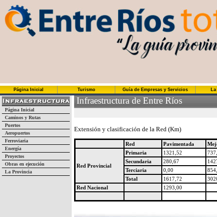
Página Inicial
Turismo
Guía de Empresas y Servicios
La
Infraestructura de Entre Ríos
Página Inicial
Caminos y Rutas
Puertos
Extensión y clasificación de la Red (Km)
Aeropuertos
Ferroviaria
Red
Pavimentada
Mej
Energía
Primaria
1321,52
737
Proyectos
Secundaria
280,67
142
Obras en ejecución
Red Provincial
Terciaria
0,00
854
La Provincia
Total
1617,72
302
Red Nacional
1293,00