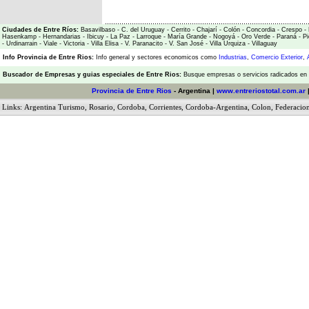
Ciudades de Entre Ríos:
Basavilbaso
-
C. del Uruguay
-
Cerrito
-
Chajarí
-
Colón
-
Concordia
-
Crespo
-
Hasenkamp
-
Hernandarias
-
Ibicuy
-
La Paz
-
Larroque
-
María Grande
-
Nogoyá
-
Oro Verde
-
Paraná
-
Pi
-
Urdinarrain
-
Viale
-
Victoria
-
Villa Elisa
-
V. Paranacito
-
V. San José
-
Villa Urquiza
-
Villaguay
Info Provincia de Entre Rios:
Info general y sectores economicos como
Industrias
,
Comercio Exterior
,
Buscador de Empresas
y
guias especiales de Entre Rios:
Busque empresas o servicios radicados en l
Provincia de Entre Rios
- Argentina |
www.entreriostotal.com.ar
Links:
Argentina Turismo
,
Rosario
,
Cordoba
,
Corrientes
,
Cordoba-Argentina
,
Colon
,
Federacio