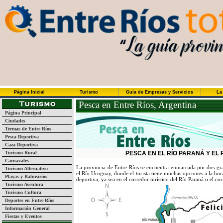
Página Inicial
Turismo
Guía de Empresas y Servicios
La
Pesca en Entre Ríos, Argentina
Página Principal
Ciudades
Termas de Entre Ríos
Pesca Deportiva
Caza Deportiva
Turismo Rural
PESCA EN EL RÍO PARANÁ Y EL
Carnavales
La provincia de Entre Ríos se encuentra enmarcada por dos gr
Turismo Alternativo
el Río Uruguay, donde el turista tiene muchas opciones a la hora
Playas y Balnearios
deportiva, ya sea en el corredor turístico del Río Paraná o el co
Turismo Aventura
Turismo Cultura
Deportes en Entre Ríos
Información General
Fiestas y Eventos