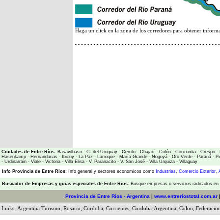
Haga un click en la zona de los corredores para obtener inform
Ciudades de Entre Ríos:
Basavilbaso
-
C. del Uruguay
-
Cerrito
-
Chajarí
-
Colón
-
Concordia
-
Crespo
-
Hasenkamp
-
Hernandarias
-
Ibicuy
-
La Paz
-
Larroque
-
María Grande
-
Nogoyá
-
Oro Verde
-
Paraná
-
Pi
-
Urdinarrain
-
Viale
-
Victoria
-
Villa Elisa
-
V. Paranacito
-
V. San José
-
Villa Urquiza
-
Villaguay
Info Provincia de Entre Rios:
Info general y sectores economicos como
Industrias
,
Comercio Exterior
,
Buscador de Empresas
y
guias especiales de Entre Rios:
Busque empresas o servicios radicados en l
Provincia de Entre Rios
- Argentina
|
www.entreriostotal.com.ar
Links:
Argentina Turismo
,
Rosario
,
Cordoba
,
Corrientes
,
Cordoba-Argentina
,
Colon
,
Federacio