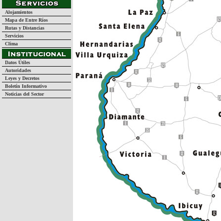
Alojamientos
Mapa de Entre Ríos
Rutas y Distancias
Servicios
Clima
Datos Útiles
Autoridades
Leyes y Decretos
Boletín Informativo
Noticias del Sector