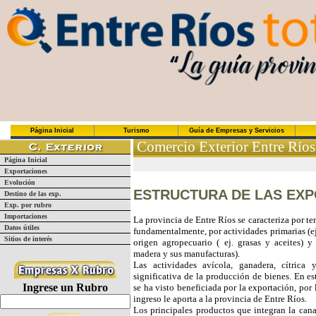
Página Inicial
Turismo
Guía de Empresas y Servicios
Comercio Exterior Entre Ríos
Página Inicial
Exportaciones
Evolución
ESTRUCTURA DE LAS EX
Destino de las exp.
Exp. por rubro
Importaciones
La provincia de Entre Ríos se caracteriza por t
Datos útiles
fundamentalmente, por actividades primarias (ej
Sitios de interés
origen agropecuario ( ej. grasas y aceites) y 
madera y sus manufacturas).
Las actividades avícola, ganadera, cítrica
significativa de la producción de bienes. En e
Ingrese un Rubro
se ha visto beneficiada por la exportación, por
ingreso le aporta a la provincia de Entre Ríos.
Los principales productos que integran la cana