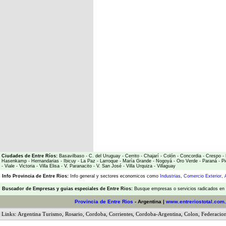
Ciudades de Entre Ríos:
Basavilbaso
-
C. del Uruguay
-
Cerrito
-
Chajarí
-
Colón
-
Concordia
-
Crespo
-
Hasenkamp
-
Hernandarias
-
Ibicuy
-
La Paz
-
Larroque
-
María Grande
-
Nogoyá
-
Oro Verde
-
Paraná
-
Pi
-
Viale
-
Victoria
-
Villa Elisa
-
V. Paranacito
-
V. San José
-
Villa Urquiza
-
Villaguay
Info Provincia de Entre Rios:
Info general y sectores economicos como
Industrias
,
Comercio Exterior
,
Buscador de Empresas
y
guias especiales de Entre Rios:
Busque empresas o servicios radicados en l
Provincia de Entre Rios
- Argentina |
www.entreriostotal.com.
Links:
Argentina Turismo
,
Rosario
,
Cordoba
,
Corrientes
,
Cordoba-Argentina
,
Colon
,
Federacio