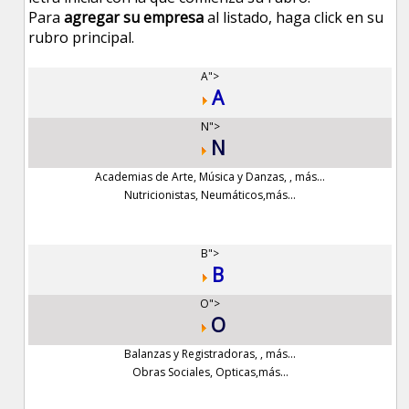
Para
agregar su empresa
al listado, haga click en su
rubro principal.
A">
A
N">
N
Academias de Arte, Música y Danzas
,
,
más...
Nutricionistas
,
Neumáticos
,
más...
B">
B
O">
O
Balanzas y Registradoras
,
,
más...
Obras Sociales
,
Opticas
,
más...