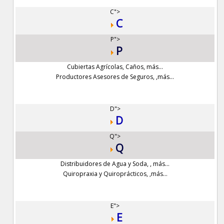
C">
C
P">
P
Cubiertas Agrícolas
,
Caños
,
más...
Productores Asesores de Seguros
,
,
más...
D">
D
Q">
Q
Distribuidores de Agua y Soda
,
,
más...
Quiropraxia y Quiroprácticos
,
,
más...
E">
E