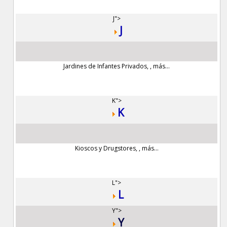
J">
J
Jardines de Infantes Privados
,
,
más...
K">
K
Kioscos y Drugstores
,
,
más...
L">
L
Y">
Y