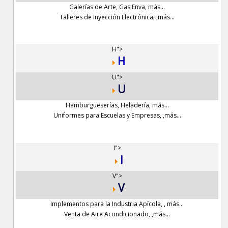
Galerías de Arte
,
Gas Enva
,
más...
Talleres de Inyección Electrónica
,
,
más...
H">
H
U">
U
Hamburgueserías
,
Heladería
,
más...
Uniformes para Escuelas y Empresas
,
,
más...
I">
I
V">
V
Implementos para la Industria Apícola
,
,
más...
Venta de Aire Acondicionado
,
,
más...