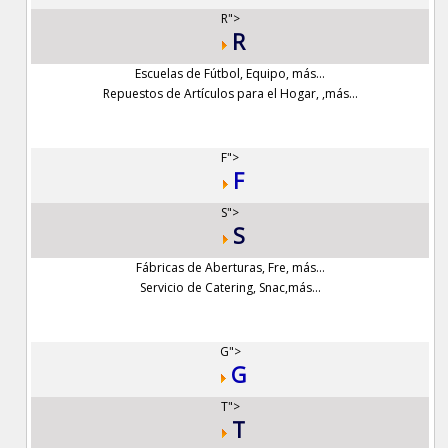
R">
R
Escuelas de Fútbol
,
Equipo
,
más...
Repuestos de Artículos para el Hogar
,
,
más...
F">
F
S">
S
Fábricas de Aberturas
,
Fre
,
más...
Servicio de Catering
,
Snac
,
más...
G">
G
T">
T