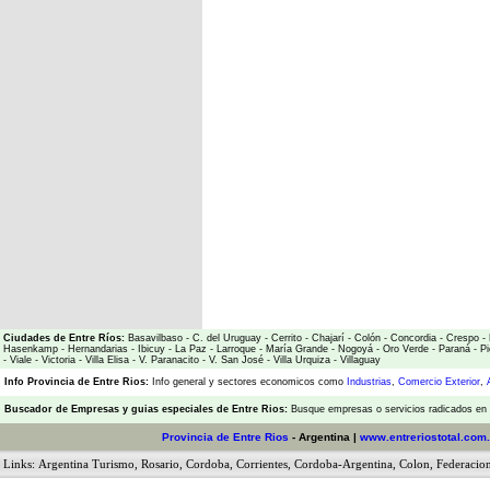
Ciudades de Entre Ríos:
Basavilbaso
-
C. del Uruguay
-
Cerrito
-
Chajarí
-
Colón
-
Concordia
-
Crespo
-
Hasenkamp
-
Hernandarias
-
Ibicuy
-
La Paz
-
Larroque
-
María Grande
-
Nogoyá
-
Oro Verde
-
Paraná
-
Pi
-
Viale
-
Victoria
-
Villa Elisa
-
V. Paranacito
-
V. San José
-
Villa Urquiza
-
Villaguay
Info Provincia de Entre Rios:
Info general y sectores economicos como
Industrias
,
Comercio Exterior
,
Buscador de Empresas
y
guias especiales de Entre Rios:
Busque empresas o servicios radicados en l
Provincia de Entre Rios
- Argentina |
www.entreriostotal.com.
Links:
Argentina Turismo
,
Rosario
,
Cordoba
,
Corrientes
,
Cordoba-Argentina
,
Colon
,
Federacio