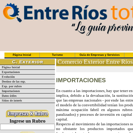
Página Inicial
Turismo
Guía de Empresas y Servicios
Comercio Exterior Entre Ríos
Página Inicial
Exportaciones
Evolución
IMPORTACIONES
Destino de las exp.
Exp. por rubro
En cuanto a las importaciones, hay que tener e
Importaciones
implica, debido a la devaluación, la sustituci
Datos útiles
que las empresas nacionales - por ende las entr
Sitios de interés
el modelo de la convertibilidad tenían los prod
máxima ocupación fabril en algunos rubro
paralizados) y procesos de inversión en capital
capital.
Ingrese un Rubro
Respecto al movimiento de las importaciones no 
no obstante los productos importados qu