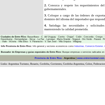
2.
Conozca y respete los requerimientos del
gubernamentales.
3.
Coloque a cargo de las órdenes de exporta
dominio del idioma del importador que responda 
4.
Satisfaga las necesidades y solicitud
manteniendo la calidad prometida.
Ciudades de Entre Ríos:
Basavilbaso
-
C. del Uruguay
-
Cerrito
-
Chajarí
-
Colón
-
Concordia
-
Crespo
-
Hasenkamp
-
Hernandarias
-
Ibicuy
-
La Paz
-
Larroque
-
María Grande
-
Nogoyá
-
Oro Verde
-
Paraná
-
Pi
-
Viale
-
Victoria
-
Villa Elisa
-
V. Paranacito
-
V. San José
-
Villa Urquiza
-
Villaguay
Info Provincia de Entre Rios:
Info general y sectores economicos como
Industrias
,
Comercio Exterior
,
Buscador de Empresas
y
guias especiales de Entre Rios:
Busque empresas o servicios radicados en l
Provincia de Entre Rios
- Argentina |
www.entreriostotal.com.
Links:
Argentina Turismo
,
Rosario
,
Cordoba
,
Corrientes
,
Cordoba-Argentina
,
Colon
,
Federacio