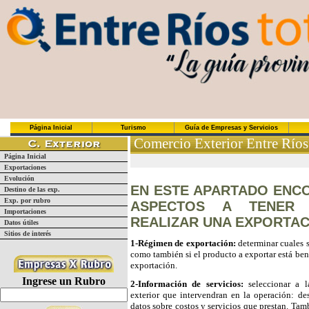
Página Inicial
Turismo
Guía de Empresas y Servicios
Comercio Exterior Entre Ríos
Página Inicial
Exportaciones
Evolución
EN ESTE APARTADO ENC
Destino de las exp.
Exp. por rubro
ASPECTOS A TENER
Importaciones
REALIZAR UNA EXPORTAC
Datos útiles
Sitios de interés
1-Régimen de exportación:
determinar cuales s
como también si el producto a exportar está ben
exportación.
Ingrese un Rubro
2-Información de servicios:
seleccionar a l
exterior que intervendran en la operación: des
datos sobre costos y servicios que prestan. Ta