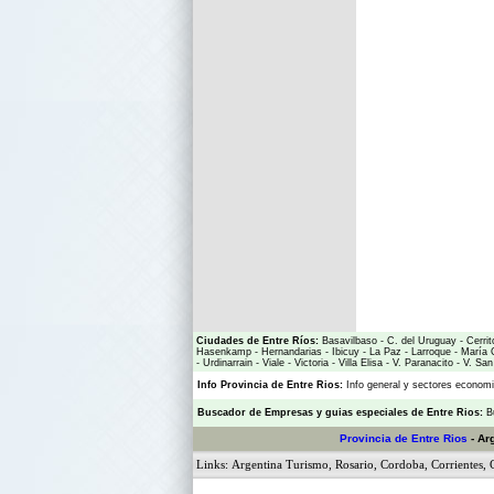
Ciudades de Entre Ríos:
Basavilbaso
-
C. del Uruguay
-
Cerrit
Hasenkamp
-
Hernandarias
-
Ibicuy
-
La Paz
-
Larroque
-
María 
-
Urdinarrain
-
Viale
-
Victoria
-
Villa Elisa
-
V. Paranacito
-
V. San
Info Provincia de Entre Rios:
Info general y sectores econo
Buscador de Empresas
y
guias especiales de Entre Rios:
B
Provincia de Entre Rios
- Ar
Links:
Argentina Turismo
,
Rosario
,
Cordoba
,
Corrientes
,