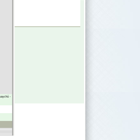
uaychú
-