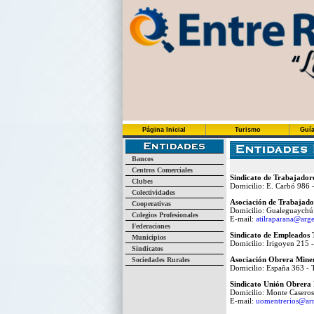
Página Inicial
Turismo
Guía
Bancos
Centros Comerciales
Sindicato de Trabajadore
Clubes
Domicilio: E. Carbó 986 -
Colectividades
Asociación de Trabajador
Cooperativas
Domicilio: Gualeguaychú
Colegios Profesionales
E-mail:
atilraparana@arg
Federaciones
Sindicato de Empleados Te
Municipios
Domicilio: Irigoyen 215 
Sindicatos
Asociación Obrera Mine
Sociedades Rurales
Domicilio: España 363 - 
Sindicato Unión Obrera 
Domicilio: Monte Caseros
E-mail:
uomentrerios@arn