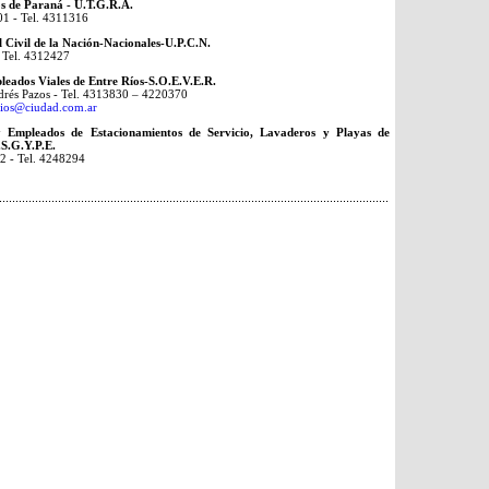
s de Paraná - U.T.G.R.A.
01 - Tel. 4311316
 Civil de la Nación-Nacionales-U.P.C.N.
- Tel. 4312427
leados Viales de Entre Ríos-S.O.E.V.E.R.
drés Pazos - Tel. 4313830 – 4220370
erios@ciudad.com.ar
y Empleados de Estacionamientos de Servicio, Lavaderos y Playas de
.S.G.Y.P.E.
62 - Tel. 4248294