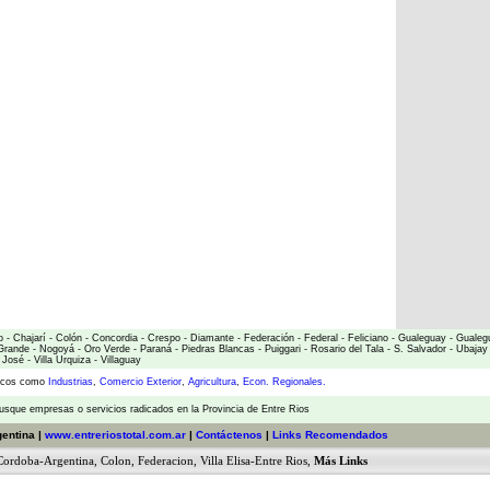
o
-
Chajarí
-
Colón
-
Concordia
-
Crespo
-
Diamante
-
Federación
-
Federal
-
Feliciano
-
Gualeguay
-
Gualeg
Grande
-
Nogoyá
-
Oro Verde
-
Paraná
-
Piedras Blancas
-
Puiggari
-
Rosario del Tala
-
S. Salvador
-
Ubajay
 José
-
Villa Urquiza
-
Villaguay
micos como
Industrias
,
Comercio Exterior
,
Agricultura
,
Econ. Regionales.
usque empresas o servicios radicados en la Provincia de Entre Rios
gentina |
www.entreriostotal.com.ar
|
Contáctenos
|
Links Recomendados
Cordoba-Argentina
,
Colon
,
Federacion
,
Villa Elisa-Entre Rios
,
Más Links