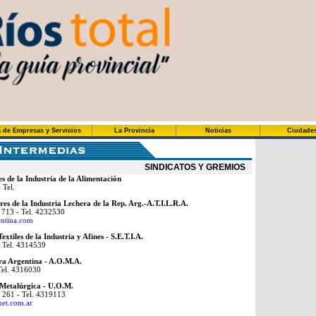
 de Empresas y Servicios
La Provincia
Noticias
Ciudade
SINDICATOS Y GREMIOS
s de la Industria de la Alimentación
 Tel.
es de la Industria Lechera de la Rep. Arg.-A.T.I.L.R.A.
 713 - Tel. 4232530
entina.com
xtiles de la Industria y Afines - S.E.T.I.A.
- Tel. 4314539
ra Argentina - A.O.M.A.
Tel. 4316030
Metalúrgica - U.O.M.
 261 - Tel. 4319113
et.com.ar