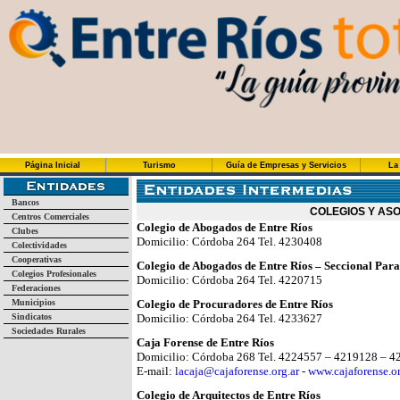
Página Inicial
Turismo
Guía de Empresas y Servicios
La
Bancos
COLEGIOS Y AS
Centros Comerciales
Colegio de Abogados de Entre Ríos
Clubes
Domicilio: Córdoba 264 Tel. 4230408
Colectividades
Cooperativas
Colegio de Abogados de Entre Ríos – Seccional Par
Colegios Profesionales
Domicilio: Córdoba 264 Tel. 4220715
Federaciones
Municipios
Colegio de Procuradores de Entre Ríos
Sindicatos
Domicilio: Córdoba 264 Tel. 4233627
Sociedades Rurales
Caja Forense de Entre Ríos
Domicilio: Córdoba 268 Tel. 4224557 – 4219128 – 
E-mail:
lacaja@cajaforense.org.ar
-
www.cajaforense.or
Colegio de Arquitectos de Entre Ríos