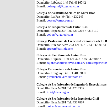
Domicilio: Libertad 149 Tel. 4316542
E-mail:
colarquiel@gigared.com
Colegio de Asistentes Sociales de Entre Ríos
Domicilio: La Paz 494 Tel. 4232245
E-mail:
coaser@arnet.com.ar
Colegio de Bioquímicos de Entre Ríos
Domicilio: España 234 Tel. 4230203 / 4318110
E-mail:
cober@gigared.com
Consejo Profesional de Ciencias Económicas de E. R
Domicilio: Buenos Aires 273 Tel. 4221283 / 4220135
E-mail:
cpceer@satlink.com
Colegio de Escribanos de Entre Ríos
Domicilio: Urquiza 1180 Tel. 4231555 / 4230857
E-mail:
cajanotarial@infovia.com.ar
/
colestesp@infov
Colegio Farmacéutico de Entre Ríos
Domicilio: Uruguay 149 Tel. 4002000
E-mail:
presidencia@cofaer.com.ar
Colegio de Profesionales de Ingeniería Especialistas
Domicilio: España 281 Tel. 4233339
E-mail:
info@cieer.org.ar
Colegio de Profesionales de la Ingeniería Civil
Domicilio: España 281 Tel. 4317867
E-mail:
cpicer@gammanet.com.ar