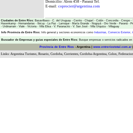
Domicilio: Alem 458 - Paraná Tel.
E-mail:
coprocier@argentina.com
Ciudades de Entre Ríos:
Basavilbaso
-
C. del Uruguay
-
Cerrito
-
Chajarí
-
Colón
-
Concordia
-
Crespo
-
Hasenkamp
-
Hernandarias
-
Ibicuy
-
La Paz
-
Larroque
-
María Grande
-
Nogoyá
-
Oro Verde
-
Paraná
-
Pi
-
Urdinarrain
-
Viale
-
Victoria
-
Villa Elisa
-
V. Paranacito
-
V. San José
-
Villa Urquiza
-
Villaguay
Info Provincia de Entre Rios:
Info general y sectores economicos como
Industrias
,
Comercio Exterior
,
Buscador de Empresas
y
guias especiales de Entre Rios:
Busque empresas o servicios radicados en l
Provincia de Entre Rios
- Argentina |
www.entreriostotal.com.ar
Links:
Argentina Turismo
,
Rosario
,
Cordoba
,
Corrientes
,
Cordoba-Argentina
,
Colon
,
Federacio