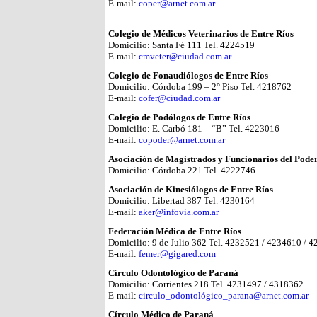
E-mail:
coper@arnet.com.ar
Colegio de Médicos Veterinarios de Entre Ríos
Domicilio: Santa Fé 111 Tel. 4224519
E-mail:
cmveter@ciudad.com.ar
Colegio de Fonaudiólogos de Entre Ríos
Domicilio: Córdoba 199 – 2° Piso Tel. 4218762
E-mail:
cofer@ciudad.com.ar
Colegio de Podólogos de Entre Ríos
Domicilio: E. Carbó 181 – “B” Tel. 4223016
E-mail:
copoder@arnet.com.ar
Asociación de Magistrados y Funcionarios del Poder
Domicilio: Córdoba 221 Tel. 4222746
Asociación de Kinesiólogos de Entre Ríos
Domicilio: Libertad 387 Tel. 4230164
E-mail:
aker@infovia.com.ar
Federación Médica de Entre Ríos
Domicilio: 9 de Julio 362 Tel. 4232521 / 4234610 / 
E-mail:
femer@gigared.com
Círculo Odontológico de Paraná
Domicilio: Corrientes 218 Tel. 4231497 / 4318362
E-mail:
circulo_odontoló
gico_parana@arnet.com.ar
Círculo Médico de Paraná