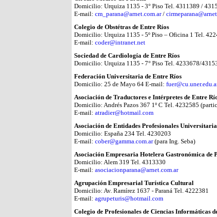
Domicilio: Urquiza 1135 - 3° Piso Tel. 4311389 / 43
E-mail:
cm_parana@arnet.com.ar
/
cirmeparana@arnet
Colegio de Obstétras de Entre Ríos
Domicilio: Urquiza 1135 - 5º Piso – Oficina 1 Tel. 42
E-mail:
coder@intranet.net
Sociedad de Cardiología de Entre Ríos
Domicilio: Urquiza 1135 - 7° Piso Tel. 4233678/431
Federación Universitaria de Entre Ríos
Domicilio: 25 de Mayo 64 E-mail:
fuer@cu.uner.edu.a
Asociación de Traductores e Intérpretes de Entre Rí
Domicilio: Andrés Pazos 367 1º C Tel. 4232585 (partic
E-mail:
atradier@hotmail.com
Asociación de Entidades Profesionales Universitaria
Domicilio: España 234 Tel. 4230203
E-mail:
cober@gamma.com.ar
(para Ing. Seba)
Asociación Empresaria Hotelera Gastronómica de 
Domicilio: Alem 319 Tel. 4313330
E-mail:
asociacionparana@arnet.com.ar
Agrupación Empresarial Turística Cultural
Domicilio: Av. Ramírez 1637 - Paraná Tel. 4222381
E-mail:
agrupeturis@hotmail.com
Colegio de Profesionales de Ciencias Informáticas d