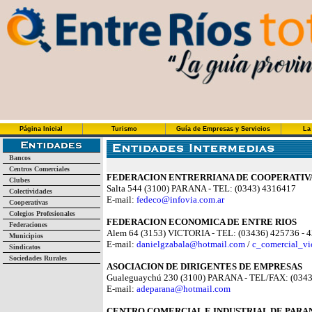
Página Inicial
Turismo
Guía de Empresas y Servicios
La
Bancos
Centros Comerciales
FEDERACION ENTRERRIANA DE COOPERATIV
Clubes
Salta 544 (3100) PARANA - TEL: (0343) 4316417
Colectividades
E-mail:
fedeco@infovia.com.ar
Cooperativas
Colegios Profesionales
FEDERACION ECONOMICA DE ENTRE RIOS
Federaciones
Alem 64 (3153) VICTORIA - TEL: (03436) 425736 - 
Municipios
E-mail:
danielgzabala@hotmail.com
/
c_comercial_vi
Sindicatos
Sociedades Rurales
ASOCIACION DE DIRIGENTES DE EMPRESAS
Gualeguaychú 230 (3100) PARANA - TEL/FAX: (034
E-mail:
adeparana@hotmail.com
CENTRO COMERCIAL E INDUSTRIAL DE PARA