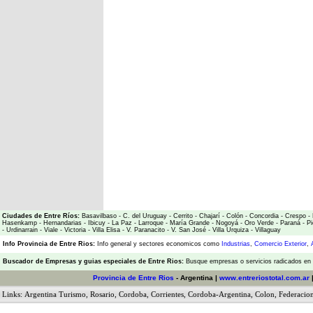
Ciudades de Entre Ríos:
Basavilbaso
-
C. del Uruguay
-
Cerrito
-
Chajarí
-
Colón
-
Concordia
-
Crespo
-
Hasenkamp
-
Hernandarias
-
Ibicuy
-
La Paz
-
Larroque
-
María Grande
-
Nogoyá
-
Oro Verde
-
Paraná
-
Pi
-
Urdinarrain
-
Viale
-
Victoria
-
Villa Elisa
-
V. Paranacito
-
V. San José
-
Villa Urquiza
-
Villaguay
Info Provincia de Entre Rios:
Info general y sectores economicos como
Industrias
,
Comercio Exterior
,
Buscador de Empresas
y
guias especiales de Entre Rios:
Busque empresas o servicios radicados en l
Provincia de Entre Rios
- Argentina |
www.entreriostotal.com.ar
Links:
Argentina Turismo
,
Rosario
,
Cordoba
,
Corrientes
,
Cordoba-Argentina
,
Colon
,
Federacio