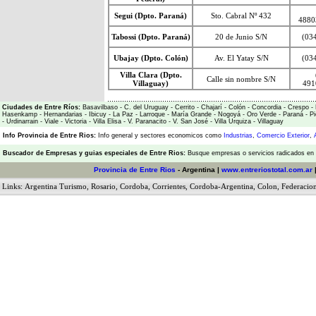
Segui (Dpto. Paraná)
Sto. Cabral Nº 432
4880
Tabossi (Dpto. Paraná)
20 de Junio S/N
(03
Ubajay (Dpto. Colón)
Av. El Yatay S/N
(03
Villa Clara (Dpto.
Calle sin nombre S/N
Villaguay)
491
Ciudades de Entre Ríos:
Basavilbaso
-
C. del Uruguay
-
Cerrito
-
Chajarí
-
Colón
-
Concordia
-
Crespo
-
Hasenkamp
-
Hernandarias
-
Ibicuy
-
La Paz
-
Larroque
-
María Grande
-
Nogoyá
-
Oro Verde
-
Paraná
-
Pi
-
Urdinarrain
-
Viale
-
Victoria
-
Villa Elisa
-
V. Paranacito
-
V. San José
-
Villa Urquiza
-
Villaguay
Info Provincia de Entre Rios:
Info general y sectores economicos como
Industrias
,
Comercio Exterior
,
Buscador de Empresas
y
guias especiales de Entre Rios:
Busque empresas o servicios radicados en l
Provincia de Entre Rios
- Argentina |
www.entreriostotal.com.ar
Links:
Argentina Turismo
,
Rosario
,
Cordoba
,
Corrientes
,
Cordoba-Argentina
,
Colon
,
Federacio