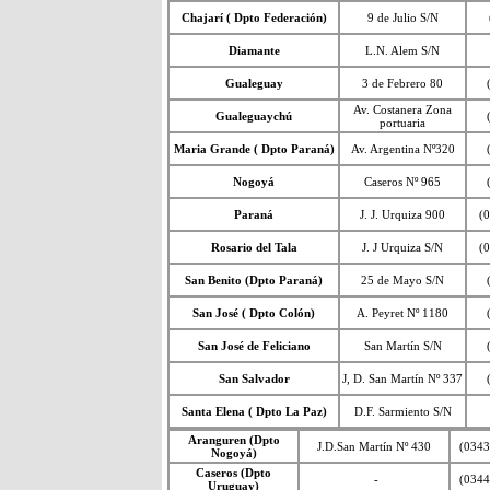
Chajarí ( Dpto Federación)
9 de Julio S/N
Diamante
L.N. Alem S/N
Gualeguay
3 de Febrero 80
Av. Costanera Zona
Gualeguaychú
portuaria
Maria Grande ( Dpto Paraná)
Av. Argentina Nº320
Nogoyá
Caseros Nº 965
Paraná
J. J. Urquiza 900
(
Rosario del Tala
J. J Urquiza S/N
(
San Benito (Dpto Paraná)
25 de Mayo S/N
San José ( Dpto Colón)
A. Peyret Nº 1180
San José de Feliciano
San Martín S/N
San Salvador
J, D. San Martín Nº 337
Santa Elena ( Dpto La Paz)
D.F. Sarmiento S/N
Aranguren (Dpto
J.D.San Martín Nº 430
(0343
Nogoyá)
Caseros (Dpto
-
(0344
Uruguay)