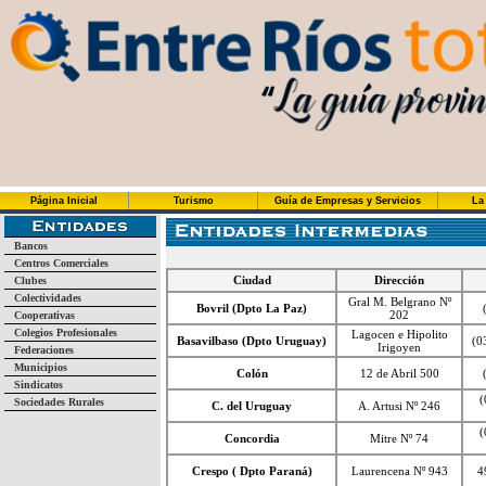
Página Inicial
Turismo
Guía de Empresas y Servicios
La
Bancos
Centros Comerciales
Ciudad
Dirección
Clubes
Colectividades
Gral M. Belgrano Nº
Bovril (Dpto La Paz)
202
Cooperativas
Colegios Profesionales
Lagocen e Hipolito
Basavilbaso (Dpto Uruguay)
(0
Irigoyen
Federaciones
Municipios
Colón
12 de Abril 500
Sindicatos
(
Sociedades Rurales
C. del Uruguay
A. Artusi Nº 246
(
Concordia
Mitre Nº 74
Crespo ( Dpto Paraná)
Laurencena Nº 943
4