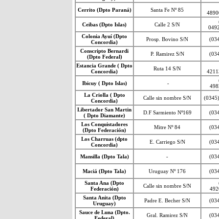
Cerrito (Dpto Paraná)
Santa Fe Nº 85
4890
Ceibas (Dpto Islas)
Calle 2 S/N
049
Colonia Ayuí (Dpto
Prosp. Bovino S/N
(03
Concordia)
Conscripto Bernardi
P. Ramirez S/N
(03
(Dpto Federal)
Estancia Grande ( Dpto
Ruta 14 S/N
Concordia)
4211
Ibicuy ( Dpto Islas)
-
498
La Criolla ( Dpto
Calle sin nombre S/N
(0345
Concordia)
Libertador San Martin
D.F Sarmiento Nº169
(03
( Dpto Diamante)
Los Conquistadores
Mitre Nº 84
(03
(Dpto Federación)
Los Charruas (dpto
E. Carriego S/N
(03
Concordia)
Mansilla (Dpto Tala)
-
(03
Maciá (Dpto Tala)
Uruguay Nº 176
(03
Santa Ana (Dpto
Calle sin nombre S/N
Federación)
492
Santa Anita (Dpto
Padre E. Becher S/N
(03
Uruguay)
Sauce de Luna (Dpto.
Gral. Ramirez S/N
(03
Federal)