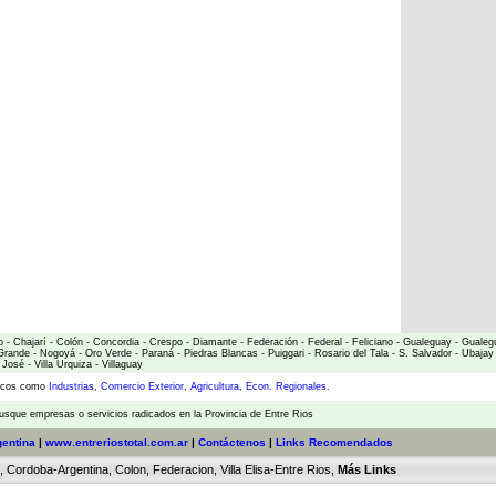
o
-
Chajarí
-
Colón
-
Concordia
-
Crespo
-
Diamante
-
Federación
-
Federal
-
Feliciano
-
Gualeguay
-
Gualeg
Grande
-
Nogoyá
-
Oro Verde
-
Paraná
-
Piedras Blancas
-
Puiggari
-
Rosario del Tala
-
S. Salvador
-
Ubajay
 José
-
Villa Urquiza
-
Villaguay
micos como
Industrias
,
Comercio Exterior
,
Agricultura
,
Econ. Regionales.
usque empresas o servicios radicados en la Provincia de Entre Rios
gentina
|
www.entreriostotal.com.ar
|
Contáctenos
|
Links Recomendados
,
Cordoba-Argentina
,
Colon
,
Federacion
,
Villa Elisa-Entre Rios
,
Más Links