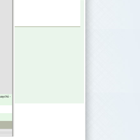
uaychú
-