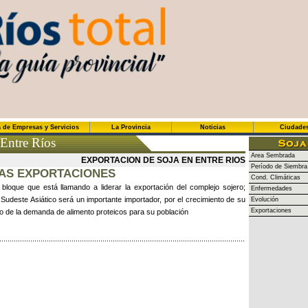
 de Empresas y Servicios
La Provincia
Noticias
Ciudade
 Entre Ríos
Area Sembrada
EXPORTACION DE SOJA EN ENTRE RIOS
Período de Siembra
LAS EXPORTACIONES
Cond. Climáticas
l bloque que está llamando a liderar la exportación del complejo sojero;
Enfermedades
Sudeste Asiático será un importante importador, por el crecimiento de su
Evolución
Exportaciones
o de la demanda de alimento proteicos para su población