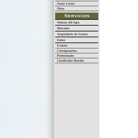
Sector Lácteo
Otros
Noticias del Agro
Mercados
Acopiadores de Granos
Faena
Eventos
Consignatarios
Profesionales
Clasificados Rurales