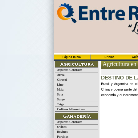
Página Inicial
Turismo
Guía
Agricultura en
Aspectos Generales
Arroz
DESTINO DE 
Girasol
Brasil y Argentina es e
Lino
China y buena parte del 
Maíz
Soja
economía y el increment
Sorgo
Trigo
Cultivos Alternativos
Aspectos Generales
Ovinos
Bovinos
Porcinos