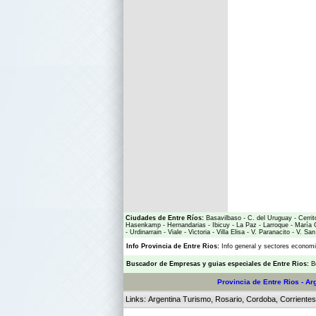
Ciudades de Entre Ríos:
Basavilbaso
-
C. del Uruguay
-
Cerrit
Hasenkamp
-
Hernandarias
-
Ibicuy
-
La Paz
-
Larroque
-
María 
-
Urdinarrain
-
Viale
-
Victoria
-
Villa Elisa
-
V. Paranacito
-
V. San
Info Provincia de Entre Rios:
Info general y sectores econo
Buscador de Empresas
y
guias especiales de Entre Rios:
B
Provincia de Entre Rios - Ar
Links:
Argentina Turismo
,
Rosario
,
Cordoba
,
Corrientes