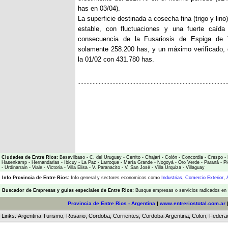
has en 03/04).
La superficie destinada a cosecha fina (trigo y lin
estable, con fluctuaciones y una fuerte caí
consecuencia de la Fusariosis de Espiga de 
solamente 258.200 has, y un máximo verificado, 
la 01/02 con 431.780 has.
Ciudades de Entre Ríos:
Basavilbaso
-
C. del Uruguay
-
Cerrito
-
Chajarí
-
Colón
-
Concordia
-
Crespo
-
Hasenkamp
-
Hernandarias
-
Ibicuy
-
La Paz
-
Larroque
-
María Grande
-
Nogoyá
-
Oro Verde
-
Paraná
-
Pi
-
Urdinarrain
-
Viale
-
Victoria
-
Villa Elisa
-
V. Paranacito
-
V. San José
-
Villa Urquiza
-
Villaguay
Info Provincia de Entre Rios:
Info general y sectores economicos como
Industrias
,
Comercio Exterior
,
Buscador de Empresas
y
guias especiales de Entre Rios:
Busque empresas o servicios radicados en l
Provincia de Entre Rios - Argentina
|
www.entreriostotal.com.ar
Links:
Argentina Turismo
,
Rosario
,
Cordoba
,
Corrientes
,
Cordoba-Argentina
,
Colon
,
Federa