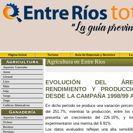
Página Inicial
Turismo
Guía de Empresas y Servicios
La
Agricultura en Entre Ríos
Aspectos Generales
Arroz
Girasol
EVOLUCIÓN DEL ÁRE
Lino
Maíz
RENDIMIENTO Y PRODUCC
Soja
DESDE LA CAMPAÑA 1998/99 A
Sorgo
Trigo
En dicho período se produce una variación porcen
Cultivos Alternativos
del 251.7%, mientras la producción, entre los 
presenta un crecimiento del 226.15%, y los
Aspectos Generales
Ovinos
experimentaron una merma del 6.91%.
Bovinos
Los datos evaluados reflejan una alta sensibi
Porcinos