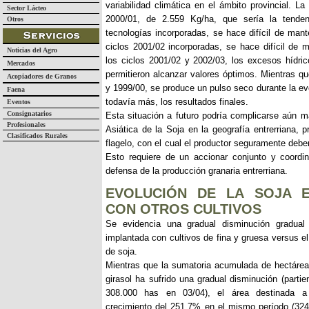
variabilidad climática en el ámbito provincial. 
Sector Lácteo
2000/01, de 2.559 Kg/ha, que sería la tenden
Otros
tecnologías incorporadas, se hace difícil de man
ciclos 2001/02 incorporadas, se hace difícil de 
Noticias del Agro
los ciclos 2001/02 y 2002/03, los excesos hídr
Mercados
permitieron alcanzar valores óptimos. Mientras q
Acopiadores de Granos
y 1999/00, se produce un pulso seco durante la evo
Faena
todavía más, los resultados finales.
Eventos
Consignatarios
Esta situación a futuro podría complicarse aún m
Profesionales
Asiática de la Soja en la geografía entrerriana, pr
Clasificados Rurales
flagelo, con el cual el productor seguramente deber
Esto requiere de un accionar conjunto y coordi
defensa de la producción granaria entrerriana.
EVOLUCIÓN DE LA SOJA 
CON OTROS CULTIVOS
Se evidencia una gradual disminución gradual 
implantada con cultivos de fina y gruesa versus el
de soja.
Mientras que la sumatoria acumulada de hectáre
girasol ha sufrido una gradual disminución (part
308.000 has en 03/04), el área destinada a
crecimiento del 251.7% en el mismo período (324