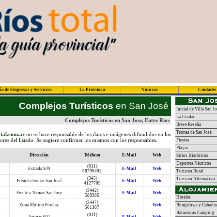
ía de Empresas y Servicios
La Provincia
Noticias
Ciudades
Complejos Turísticos
en San José
Inicial de Villa San J
La Ciudad
Complejos Turísticos en San Jose, Entre Rios
Breve Reseña
Termas de San José
tal.com.ar
no se hace responsable de los datos e imágenes difundidos en los
dores del listado. Se sugiere confirmar los mismos con los responsables.
Fiestas
Playas
Dirección
Teléfono
E-Mail
Web
Sitios Históricos
Deportes Náuticos
(011)
Estrada S/N
E-Mail
Web
58799492
Turismo Rural
(345)
Turismo Alternativo
Frente a termas San José
E-Mail
Web
4127709
(3442)
Frente a Termas San Jose
E-Mail
Web
588386
Hoteles
(3447)
Zona Molino Forclaz
Web
Bungalows y Cabaña
501307
Balnearios Camping
(011)