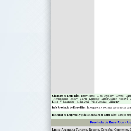
Ciudades de Entre Ríos:
Basavilbaso
-
C. del Uruguay
-
Cerrito
-
Chaj
-
Hernandarias
-
Ibicuy
-
La Paz
-
Larroque
-
María Grande
-
Nogoyá
-
O
Elisa
-
V. Paranacito
-
V. San José
-
Villa Urquiza
-
Villaguay
Info Provincia de Entre Rios:
Info general y sectores economicos c
Buscador de Empresas
y
guias especiales de Entre Rios:
Busque empr
Provincia de Entre Rios - Ar
Links:
Argentina Turismo
,
Rosario
,
Cordoba
,
Corrientes
,