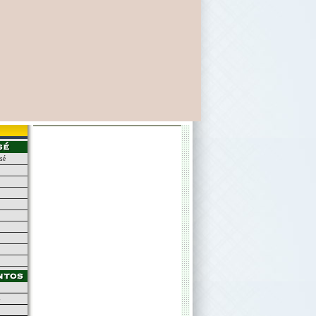
osé
s