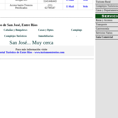
Artigas 601
E-Mail
Web
1541446443
Turismo Rural
Acceso barrio Troncos
(11)
Complejos Turísticos
E-Mail
Web
Petrificados
62799587
Casas y Departament
Rutas y Accesos
s de San José, Entre Ríos
Transporte
Gastronomía
Cabañas y Bungalows
Casas y Dptos.
Campings
Servicios Varios
Complejos Turísticos
Inmobiliarias
-
Guía Comercial
San José... Muy cerca
Para más información visite
ortal Turístico de Entre Ríos - www.turismoentrerios.com