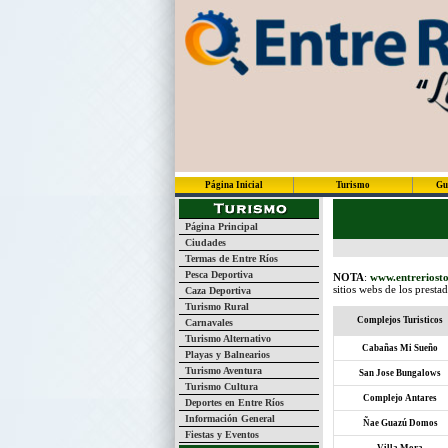
Página Inicial
Turismo
Gu
Página Principal
Ciudades
Termas de Entre Ríos
Pesca Deportiva
NOTA
:
www.entreriosto
sitios webs de los presta
Caza Deportiva
Turismo Rural
Complejos Turisticos
Carnavales
Turismo Alternativo
Cabañas Mi Sueño
Playas y Balnearios
Turismo Aventura
San Jose Bungalows
Turismo Cultura
Complejo Antares
Deportes en Entre Ríos
Información General
Ñae Guazú Domos
Fiestas y Eventos