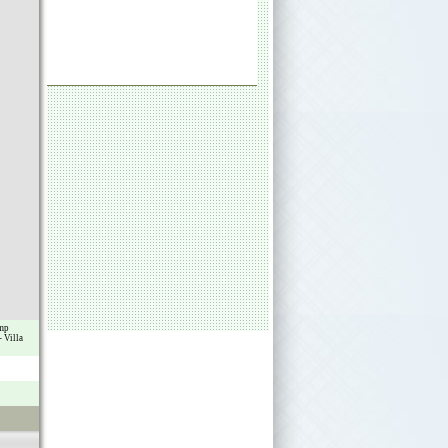
mp
-
Villa