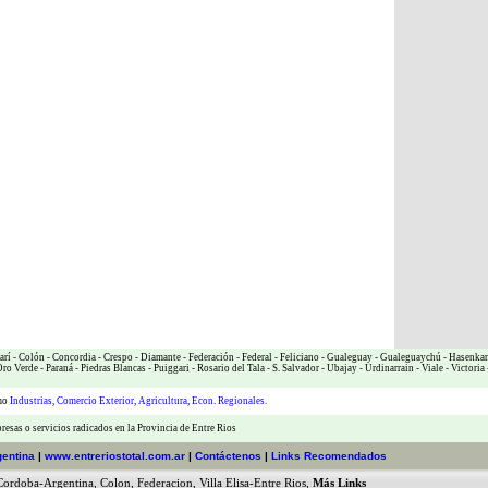
arí
-
Colón
-
Concordia
-
Crespo
-
Diamante
-
Federación
-
Federal
-
Feliciano
-
Gualeguay
-
Gualeguaychú
-
Hasenka
ro Verde
-
Paraná
-
Piedras Blancas
-
Puiggari
-
Rosario del Tala
-
S. Salvador
-
Ubajay
-
Urdinarrain
-
Viale
-
Victoria
omo
Industrias
,
Comercio Exterior
,
Agricultura
,
Econ. Regionales.
esas o servicios radicados en la Provincia de Entre Rios
gentina
|
www.entreriostotal.com.ar
|
Contáctenos
|
Links Recomendados
Cordoba-Argentina
,
Colon
,
Federacion
,
Villa Elisa-Entre Rios
,
Más Links