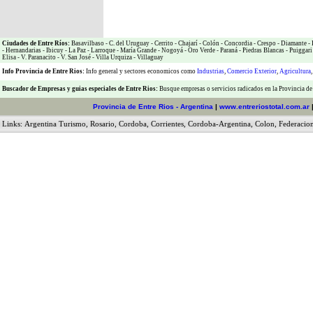
Ciudades de Entre Ríos:
Basavilbaso
-
C. del Uruguay
-
Cerrito
-
Chajarí
-
Colón
-
Concordia
-
Crespo
-
Diamante
-
-
Hernandarias
-
Ibicuy
-
La Paz
-
Larroque
-
María Grande
-
Nogoyá
-
Oro Verde
-
Paraná
-
Piedras Blancas
-
Puiggari
Elisa
-
V. Paranacito
-
V. San José
-
Villa Urquiza
-
Villaguay
Info Provincia de Entre Rios:
Info general y sectores economicos como
Industrias
,
Comercio Exterior
,
Agricultura
Buscador de Empresas
y
guias especiales de Entre Rios:
Busque empresas o servicios radicados en la Provincia de
Provincia de Entre Rios - Argentina
|
www.entreriostotal.com.ar
Links:
Argentina Turismo
,
Rosario
,
Cordoba
,
Corrientes
,
Cordoba-Argentina
,
Colon
,
Federacio