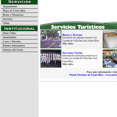
Alojamientos
Mapa de Entre Ríos
Rutas y Distancias
Servicios
Clima
Datos Útiles
Rutas y Accesos
Autoridades
Encuentre los mejores accesos a la
Ciudad de Villa San José, Entre Ríos.
Leyes y Decretos
Más info»
Boletín Informativo
Noticias del Sector
Servicios Varios
Información necesaria a tener en su
visita a la ciudad de Villa San José,
Entre Ríos.
Más info»
Para más información visit
Portal Turístico de Entre Ríos - www.turi