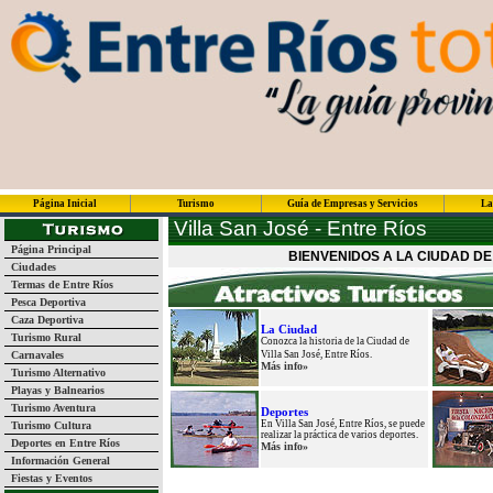
Página Inicial
Turismo
Guía de Empresas y Servicios
La
Villa San José - Entre Ríos
Página Principal
BIENVENIDOS A LA CIUDAD DE
Ciudades
Termas de Entre Ríos
Pesca Deportiva
Caza Deportiva
La Ciudad
Turismo Rural
Conozca la historia de la Ciudad de
Carnavales
Villa San José, Entre Ríos.
Más info»
Turismo Alternativo
Playas y Balnearios
Turismo Aventura
Deportes
En Villa San José, Entre Ríos, se puede
Turismo Cultura
realizar la práctica de varios deportes.
Deportes en Entre Ríos
Más info»
Información General
Fiestas y Eventos