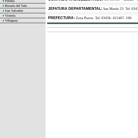
Paraná
Rosario del Tala
JEFATURA DEPARTAMENTAL:
San Martín 23. Tel: 034
San Salvador
Victoria
PREFECTURA:
Zona Puerto. Tel: 03436- 421467- 106
Villaguay