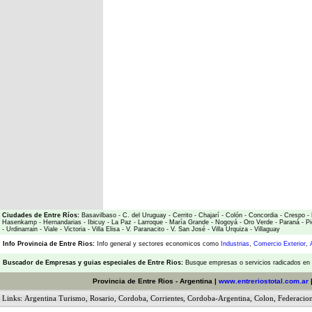
Ciudades de Entre Ríos:
Basavilbaso
-
C. del Uruguay
-
Cerrito
-
Chajarí
-
Colón
-
Concordia
-
Crespo
-
Hasenkamp
-
Hernandarias
-
Ibicuy
-
La Paz
-
Larroque
-
María Grande
-
Nogoyá
-
Oro Verde
-
Paraná
-
Pi
-
Urdinarrain
-
Viale
-
Victoria
-
Villa Elisa
-
V. Paranacito
-
V. San José
-
Villa Urquiza
-
Villaguay
Info Provincia de Entre Rios:
Info general y sectores economicos como
Industrias
,
Comercio Exterior
,
Buscador de Empresas
y
guias especiales de Entre Rios:
Busque empresas o servicios radicados en l
Provincia de Entre Rios - Argentina |
www.entreriostotal.com.ar
Links:
Argentina Turismo
,
Rosario
,
Cordoba
,
Corrientes
,
Cordoba-Argentina
,
Colon
,
Federacio