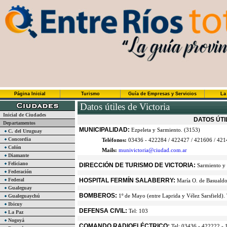
Página Inicial
Turismo
Guía de Empresas y Servicios
La
Datos útiles de Victoria
Inicial de Ciudades
DATOS ÚTI
Departamentos
MUNICIPALIDAD:
Ezpeleta y Sarmiento. (3153)
C. del Uruguay
Concordia
Teléfonos:
03436 - 422284 / 422427 / 421606 / 42
Colón
Mails:
munivictoria@ciudad.com.ar
Diamante
Feliciano
DIRECCIÓN DE TURISMO DE VICTORIA:
Sarmiento y
Federación
Federal
HOSPITAL FERMÍN SALABERRY:
María O. de Basualdo
Gualeguay
BOMBEROS:
1º de Mayo (entre Laprida y Vélez Sarsfield).
Gualeguaychú
Ibicuy
DEFENSA CIVIL:
Tel: 103
La Paz
Nogoyá
COMANDO RADIOELÉCTRICO:
Tel: 03436 - 422222 - 