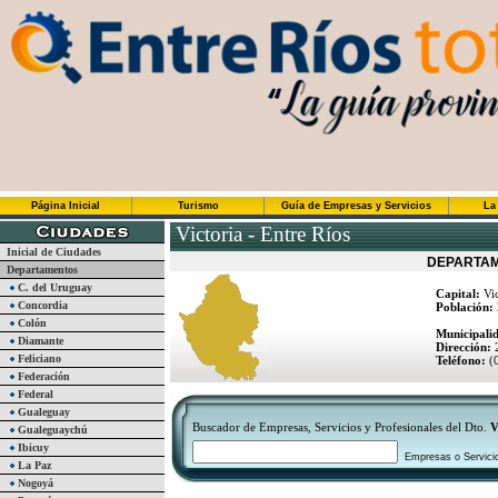
Página Inicial
Turismo
Guía de Empresas y Servicios
La
Victoria - Entre Ríos
Inicial de Ciudades
DEPARTAM
Departamentos
C. del Uruguay
Capital:
Vic
Concordia
Población:
Colón
Municipalid
Diamante
Dirección:
2
Feliciano
Teléfono:
(0
Federación
Federal
Gualeguay
Buscador de Empresas, Servicios y Profesionales del Dto.
V
Gualeguaychú
Ibicuy
Empresas o Servici
La Paz
Nogoyá