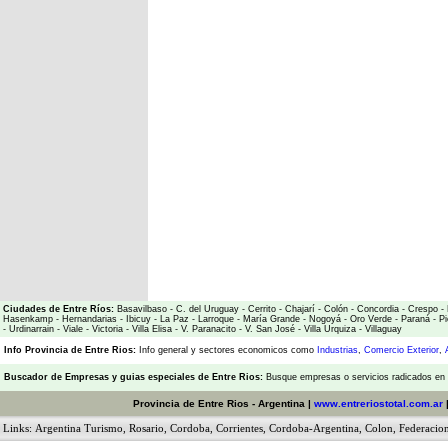
Ciudades de Entre Ríos:
Basavilbaso
-
C. del Uruguay
-
Cerrito
-
Chajarí
-
Colón
-
Concordia
-
Crespo
-
Hasenkamp
-
Hernandarias
-
Ibicuy
-
La Paz
-
Larroque
-
María Grande
-
Nogoyá
-
Oro Verde
-
Paraná
-
Pi
-
Urdinarrain
-
Viale
-
Victoria
-
Villa Elisa
-
V. Paranacito
-
V. San José
-
Villa Urquiza
-
Villaguay
Info Provincia de Entre Rios:
Info general y sectores economicos como
Industrias
,
Comercio Exterior
,
Buscador de Empresas
y
guias especiales de Entre Rios:
Busque empresas o servicios radicados en l
Provincia de Entre Rios - Argentina |
www.entreriostotal.com.ar
Links:
Argentina Turismo
,
Rosario
,
Cordoba
,
Corrientes
,
Cordoba-Argentina
,
Colon
,
Federacio