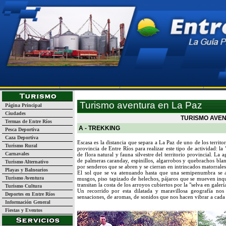
Página Inicial
Turismo
Guía de Empresas y Servicios
La
Turismo aventura en La Paz
Página Principal
Ciudades
TURISMO AVEN
Termas de Entre Ríos
A - TREKKING
Pesca Deportiva
Caza Deportiva
Escasa es la distancia que separa a La Paz de uno de los territ
Turismo Rural
provincia de Entre Ríos para realizar este tipo de actividad: la
Carnavales
de flora natural y fauna silvestre del territorio provincial. La
de palmeras caranday, espinillos, algarrobos y quebrachos blanc
Turismo Alternativo
por senderos que se abren y se cierran en intrincados matorrales
Playas y Balnearios
El sol que se va atenuando hasta que una semipenumbra se a
Turismo Aventura
musgos, piso tapizado de helechos, pájaros que se mueven inqui
transitan la costa de los arroyos cubiertos por la "selva en galerí
Turismo Cultura
Un recorrido por esta dilatada y maravillosa geografía n
Deportes en Entre Ríos
sensaciones, de aromas, de sonidos que nos hacen vibrar a cada
Información General
Fiestas y Eventos