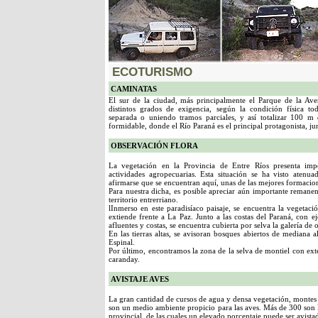
ECOTURISMO
CAMINATAS
El sur de la ciudad, más principalmente el Parque de la Ave
distintos grados de exigencia, según la condición física t
separada o uniendo tramos parciales, y así totalizar 100 m 
formidable, donde el Río Paraná es el principal protagonista, jun
OBSERVACIÓN FLORA
La vegetación en la Provincia de Entre Ríos presenta impo
actividades agropecuarias. Esta situación se ha visto aten
afirmarse que se encuentran aquí, unas de las mejores formacione
Para nuestra dicha, es posible apreciar aún importante remanent
territorio entrerriano.
lInmerso en este paradisíaco paisaje, se encuentra la vegetació
extiende frente a La Paz. Junto a las costas del Paraná, con 
afluentes y costas, se encuentra cubierta por selva la galería de o
En las tierras altas, se avisoran bosques abiertos de mediana a
Espinal.
Por último, encontramos la zona de la selva de montiel con ex
caranday.
AVISTAJE AVES
La gran cantidad de cursos de agua y densa vegetación, montes y
son un medio ambiente propicio para las aves. Más de 300 son las
provincial, de las cuales un elevado porcentaje puede ser avistad