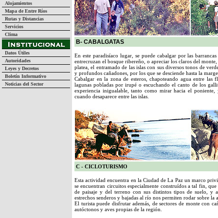
Alojamientos
Mapa de Entre Ríos
Rutas y Distancias
Servicios
Clima
B- CABALGATAS
Datos Útiles
En este paradisíaco lugar, se puede cabalgar por las barrancas
Autoridades
entrecruzan el bosque ribereño, o apreciar los claros del monte
platea, el entramado de las islas con sus diversos tonos de ver
Leyes y Decretos
y profundos cañadones, por los que se desciende hasta la marge
Boletín Informativo
Cabalgar en la zona de esteros, chapoteando agua entre las fl
Noticias del Sector
lagunas pobladas por irupé o escuchando el canto de los galli
experiencia inigualable, tanto como mirar hacia el poniente
cuando desaparece entre las islas.
C - CICLOTURISMO
Esta actividad encuentra en la Ciudad de La Paz un marco privi
se encuentran circuitos especialmente construídos a tal fin, 
de paisaje y del terreno con sus distintos tipos de suelo, y ac
estrechos senderos y bajadas al río nos permiten rodar sobre la a
El turista puede disfrutar además, de sectores de monte con ca
autóctonos y aves propias de la región.