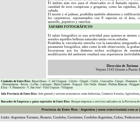
El ámbito más rico para el observador es el llamado ripario
cantidad de aves conspícuas y gregarias, como las cigüeñas, los
cañada.
El monte y el palmar, posibilita también alimentos y nidificaci
los carpinteros, representados con 8 especies en el área, c
amarillo, pepiteros y ratuchas
SAFARIS FOTOGRÁFICOS
El safari fotográfico es una actividad para quienes se sienten
sonidos aquellos bellezas naturales tantas veces soñadas.
Posibilita la vinculación estrecha con la naturaleza integrando
puramente fotográfica, tales como la tele observación, la grabac
Incursionar por los distintos nichos ecológicos de nues
modificación del ambiente resultará una experiencia inolvidable
Dirección de Turismo
Vieytes 1143 (frente a Puerto 
Ciudades de Entre Ríos:
Basavilbaso
-
C. del Uruguay
-
Cerrito
-
Chajarí
-
Colón
-
Concordia
-
Crespo
-
Diamante
-
-
Hernandarias
-
Ibicuy
-
La Paz
-
Larroque
-
María Grande
-
Nogoyá
-
Oro Verde
-
Paraná
-
Piedras Blancas
-
Puiggari
Elisa
-
V. Paranacito
-
V. San José
-
Villa Urquiza
-
Villaguay
Info Provincia de Entre Rios:
Info general y sectores economicos como
Industrias
,
Comercio Exterior
,
Agricultura
Buscador de Empresas
y
guias especiales de Entre Rios:
Busque empresas o servicios radicados en la Provincia de
Provincia de Entre Rios - Argentina
|
www.entreriostotal.com.ar
Links:
Argentina Turismo
,
Rosario
,
Cordoba
,
Corrientes
,
Cordoba-Argentina
,
Colon
,
Federacio