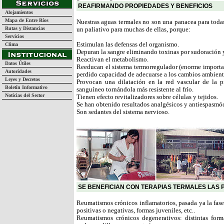
REAFIRMANDO PROPIEDADES Y BENEFICIOS
Alojamientos
Mapa de Entre Ríos
Nuestras aguas termales no son una panacea para todas
Rutas y Distancias
un paliativo para muchas de ellas, porque:
Servicios
Estimulan las defensas del organismo.
Clima
Depuran la sangre eliminando toxinas por sudoración y
Reactivan el metabolismo.
Datos Útiles
Reeducan el sistema termorregulador (enorme importa
Autoridades
perdido capacidad de adecuarse a los cambios ambient
Leyes y Decretos
Provocan una dilatación en la red vascular de la pi
Boletín Informativo
sanguíneo tornándola más resistente al frío.
Noticias del Sector
Tienen efecto revitalizadores sobre células y tejidos.
Se han obtenido resultados analgésicos y antiespasmó
Son sedantes del sistema nervioso.
SE BENEFICIAN CON TERAPIAS TERMALES LAS
Reumatismos crónicos inflamatorios, pasada ya la fase
positivas o negativas, formas juveniles, etc..
Reumatismos crónicos degenerativos: distintas forma