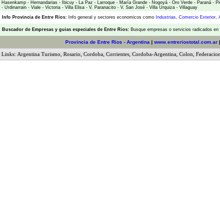
Hasenkamp
-
Hernandarias
-
Ibicuy
-
La Paz
-
Larroque
-
María Grande
-
Nogoyá
-
Oro Verde
-
Paraná
-
Pi
-
Urdinarrain
-
Viale
-
Victoria
-
Villa Elisa
-
V. Paranacito
-
V. San José
-
Villa Urquiza
-
Villaguay
Info Provincia de Entre Rios:
Info general y sectores economicos como
Industrias
,
Comercio Exterior
,
Buscador de Empresas
y
guias especiales de Entre Rios:
Busque empresas o servicios radicados en l
Provincia de Entre Rios - Argentina
|
www.entreriostotal.com.ar
Links:
Argentina Turismo
,
Rosario
,
Cordoba
,
Corrientes
,
Cordoba-Argentina
,
Colon
,
Federacio