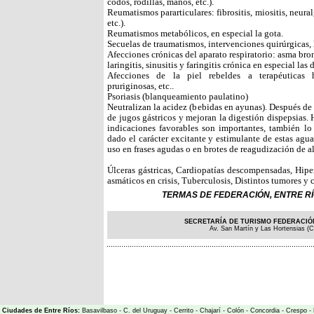
codos, rodillas, manos, etc.).
Reumatismos pararticulares: fibrositis, miositis, neural
etc.).
Reumatismos metabólicos, en especial la gota.
Secuelas de traumatismos, intervenciones quirúrgicas, h
Afecciones crónicas del aparato respiratorio: asma bron
laringitis, sinusitis y faringitis crónica en especial las 
Afecciones de la piel rebeldes a terapéuticas h
pruriginosas, etc..
Psoriasis (blanqueamiento paulatino)
Neutralizan la acidez (bebidas en ayunas). Después de l
de jugos gástricos y mejoran la digestión dispepsias. 
indicaciones favorables son importantes, también lo
dado el carácter excitante y estimulante de estas agu
uso en frases agudas o en brotes de reagudización de
Úlceras gástricas, Cardiopatías descompensadas, Hiper
asmáticos en crisis, Tuberculosis, Distintos tumores y 
TERMAS DE FEDERACIÓN, ENTRE RÍO
SECRETARÍA DE TURISMO FEDERACIÓN
Av. San Martín y Las Hortensias (C
Ciudades de Entre Ríos:
Basavilbaso
-
C. del Uruguay
-
Cerrito
-
Chajarí
-
Colón
-
Concordia
-
Crespo
-