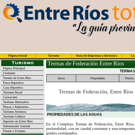
Página Inicial
Turismo
Guía de Empresas y Servicios
La
Termas de Federación Entre Ríos
Página Principal
TERMAS
Ciudades
Termas de Entre Ríos
Inicio
Propiedades
Precios 
Pesca Deportiva
Caza Deportiva
Termas de Federación, Entre Ríos
Turismo Rural
Carnavales
Turismo Alternativo
Playas y Balnearios
Turismo Aventura
PROPIEDADES DE LAS AGUAS
Turismo Cultura
Deportes en Entre Ríos
En el Complejo Termas de Federación, Entre Ríos,
Información General
profundidad, con un caudal constante y una temperatur
Fiestas y Eventos
grados centígrados.