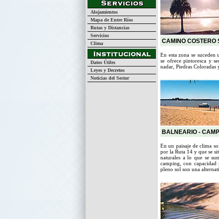
Alojamientos
Mapa de Entre Ríos
Rutas y Distancias
Servicios
CAMINO COSTERO 
Clima
En esta zona se suceden u
se ofrece pintoresca y s
Datos Útiles
nadar, Piedras Coloradas 
Leyes y Decretos
Noticias del Sector
BALNEARIO - CAMP
En un paisaje de clima so
por la Ruta 14 y que se si
naturales a lo que se sum
camping, con capacidad p
pleno sol son una alternat