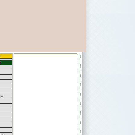
s
jos
mar