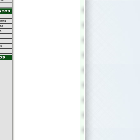
ntos
as
as
os