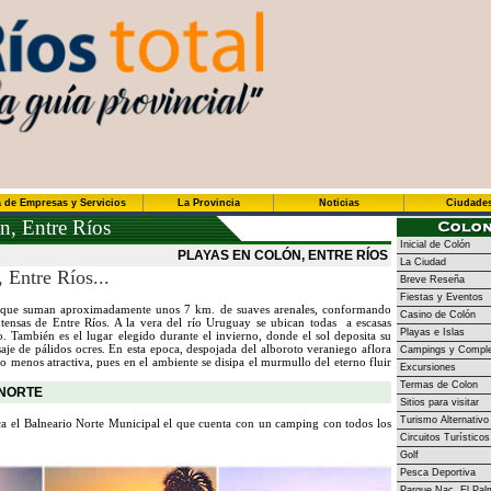
 de Empresas y Servicios
La Provincia
Noticias
Ciudade
n, Entre Ríos
Inicial de Colón
PLAYAS EN COLÓN, ENTRE RÍOS
La Ciudad
 Entre Ríos...
Breve Reseña
Fiestas y Eventos
 que suman aproximadamente unos 7 km. de suaves arenales, conformando
Casino de Colón
tensas de Entre Ríos. A la vera del río Uruguay se ubican todas a escasas
Playas e Islas
o. También es el lugar elegido durante el invierno, donde el sol deposita su
saje de pálidos ocres. En esta epoca, despojada del alboroto veraniego aflora
Campings y Comple
no menos atractiva, pues en el ambiente se disipa el murmullo del eterno fluir
Excursiones
Termas de Colon
NORTE
Sitios para visitar
Turismo Alternativo
ca el Balneario Norte Municipal el que cuenta con un camping con todos los
Circuitos Turísticos
Golf
Pesca Deportiva
Parque Nac. El Pal