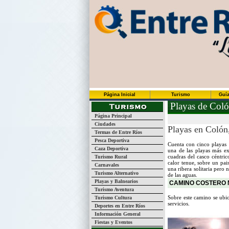
Página Inicial
Turismo
Guía
Playas de Coló
Página Principal
Ciudades
Playas en Colón,
Termas de Entre Ríos
Pesca Deportiva
Cuenta con cinco playas
Caza Deportiva
una de las playas más ex
cuadras del casco céntric
Turismo Rural
calor tenue, sobre un pai
Carnavales
una ribera solitaria pero 
Turismo Alternativo
de las aguas.
Playas y Balnearios
CAMINO COSTERO 
Turismo Aventura
Sobre este camino se ubi
Turismo Cultura
servicios.
Deportes en Entre Ríos
Información General
Fiestas y Eventos