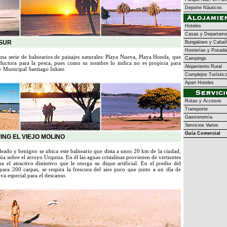
Deporte Náuticos
Hoteles
Casas y Departame
SUR
Bungalows y Cabañ
Hosterías y Posad
na serie de balnearios de paisajes naturales: Playa Nueva, Playa Honda, que
Campings
eductora para la pesca, pues como su nombre lo indica no es propicia para
Alojamiento Rural
y Municipal Santiago Inkier.
Complejos Turístic
Apart Hoteles
Rutas y Accesos
Transporte
Gastronomía
Servicios Varios
Guía Comercial
ING EL VIEJO MOLINO
leado y benigno se ubica este balneario que dista a unos 20 km de la ciudad,
túa sobre el arroyo Urquiza. En él las aguas cristalinas provienen de vertientes
a el atractivo distintivo que le otorga su dique artificial. En el predio del
ara 200 carpas, se respira la frescura del aire puro que junto a un día de
iva especial para el descanso.