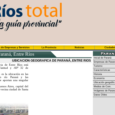
 de Empresas y Servicios
La Provincia
Noticias
Ciudade
araná, Entre Ríos
Inicial de Paraná
UBICACION GEOGRAFICA DE PARANÁ, ENTRE RIOS
Empresas de Paran
cia de Entre Ríos está
Turismo
latitud y -60º 32 de
Características
a es la ubicación en las
Historia
so río Paraná y las
Economía
e aportan una singular
Ubicación geográfic
nos Aires, capital del
Medios de Com.
 vecina ciudad de Santa
Imágenes de Paran
Datos Útiles