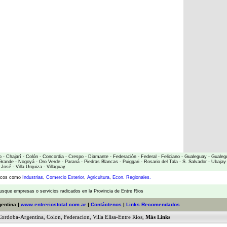
o
-
Chajarí
-
Colón
-
Concordia
-
Crespo
-
Diamante
-
Federación
-
Federal
-
Feliciano
-
Gualeguay
-
Gualeg
Grande
-
Nogoyá
-
Oro Verde
-
Paraná
-
Piedras Blancas
-
Puiggari
-
Rosario del Tala
-
S. Salvador
-
Ubajay
 José
-
Villa Urquiza
-
Villaguay
micos como
Industrias
,
Comercio Exterior
,
Agricultura
,
Econ. Regionales.
usque empresas o servicios radicados en la Provincia de Entre Rios
gentina |
www.entreriostotal.com.ar
|
Contáctenos
|
Links Recomendados
Cordoba-Argentina
,
Colon
,
Federacion
,
Villa Elisa-Entre Rios
,
Más Links