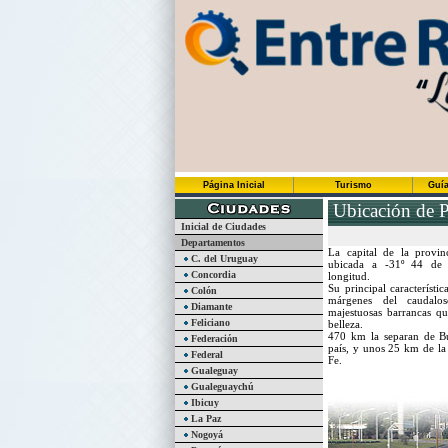
Página Inicial
Turismo
Guía
Ubicación de P
Inicial de Ciudades
Departamentos
La capital de la provin
C. del Uruguay
ubicada a -31º 44 de 
Concordia
longitud.
Su principal característic
Colón
márgenes del caudalo
Diamante
majestuosas barrancas qu
Feliciano
belleza.
470 km la separan de Bue
Federación
país, y unos 25 km de la
Federal
Fe.
Gualeguay
Gualeguaychú
Ibicuy
La Paz
Nogoyá