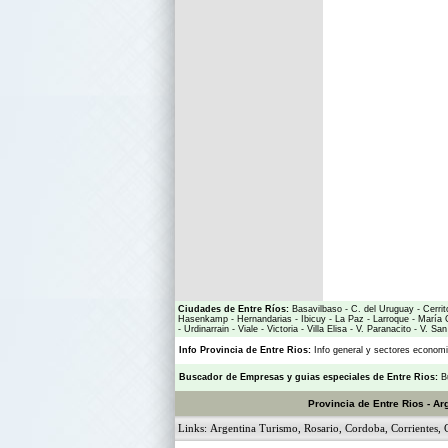
Ciudades de Entre Ríos:
Basavilbaso
-
C. del Uruguay
-
Cerrit
Hasenkamp
-
Hernandarias
-
Ibicuy
-
La Paz
-
Larroque
-
María 
-
Urdinarrain
-
Viale
-
Victoria
-
Villa Elisa
-
V. Paranacito
-
V. San
Info Provincia de Entre Rios:
Info general y sectores econo
Buscador de Empresas
y
guias especiales de Entre Rios:
B
Provincia de Entre Rios - Ar
Links:
Argentina Turismo
,
Rosario
,
Cordoba
,
Corrientes
,