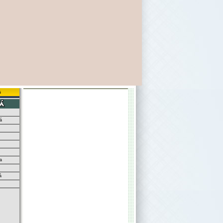
s
á
a
á