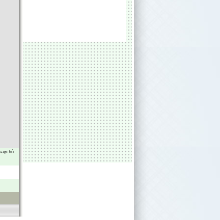
uaychú
-