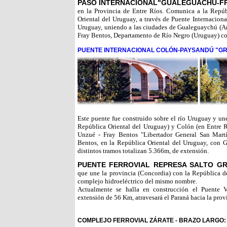
PASO INTERNACIONAL"GUALEGUACHÚ-F
en la Provincia de Entre Ríos. Comunica a la Repúb
Oriental del Uruguay, a través de Puente Internaciona
Uruguay, uniendo a las ciudades de Gualeguaychú (Ar
Fray Bentos, Departamento de Río Negro (Uruguay) co
PUENTE INTERNACIONAL COLÓN-PAYSANDÚ "GRA
Este puente fue construido sobre el río Uruguay y un
República Oriental del Uruguay) y Colón (en Entre R
Unzué - Fray Bentos "Libertador General San Martí
Bentos, en la República Oriental del Uruguay, con 
distintos tramos totalizan 5.366m, de extensión.
PUENTE FERROVIAL REPRESA SALTO G
que une la provincia (Concordia) con la República d
complejo hidroeléctrico del mismo nombre.
Actualmente se halla en construcción el Puente V
extensión de 56 Km, atravesará el Paraná hacia la prov
COMPLEJO FERROVIAL ZÁRATE - BRAZO LARGO: