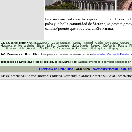
La conexión vial entre la pujante ciudad de Rosario (l
país) y la bella comunidad de Victoria, se gestará grac
camino/puente que atraviesa el Río Paraná.
Ciudades de Entre Ríos:
Basavilbaso
-
C. del Uruguay
-
Cerrito
-
Chajarí
-
Colón
-
Concordia
-
Crespo
-
Hasenkamp
-
Hernandarias
-
Ibicuy
-
La Paz
-
Larroque
-
María Grande
-
Nogoyá
-
Oro Verde
-
Paraná
-
Pi
-
Urdinarrain
-
Viale
-
Victoria
-
Villa Elisa
-
V. Paranacito
-
V. San José
-
Villa Urquiza
-
Villaguay
Info Provincia de Entre Rios:
Info general y sectores economicos como
Industrias
,
Comercio Exterior
,
Buscador de Empresas
y
guias especiales de Entre Rios:
Busque empresas o servicios radicados en l
Provincia de Entre Rios
- Argentina |
www.entreriostotal.com.ar
Links:
Argentina Turismo
,
Rosario
,
Cordoba
,
Corrientes
,
Cordoba-Argentina
,
Colon
,
Federacio