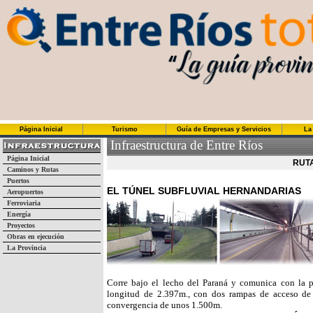
Página Inicial
Turismo
Guía de Empresas y Servicios
La
Infraestructura de Entre Ríos
Página Inicial
RUT
Caminos y Rutas
Puertos
EL TÚNEL SUBFLUVIAL HERNANDARIAS
Aeropuertos
Ferroviaria
Energía
Proyectos
Obras en ejecución
La Provincia
Corre bajo el lecho del Paraná y comunica con la p
longitud de 2.397m., con dos rampas de acceso d
convergencia de unos 1.500m.