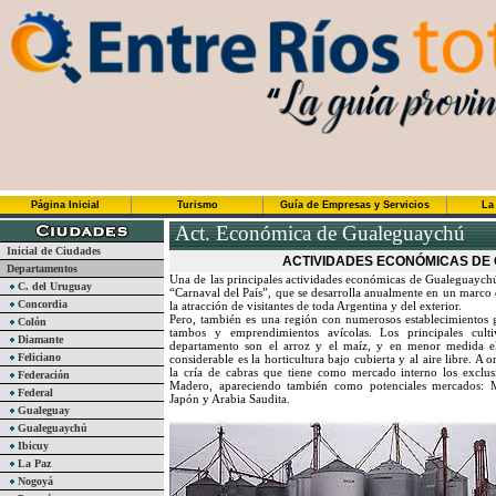
Página Inicial
Turismo
Guía de Empresas y Servicios
La
Act. Económica de Gualeguaychú
Inicial de Ciudades
ACTIVIDADES ECONÓMICAS DE
Departamentos
Una de las principales actividades económicas de Gualeguaychú
C. del Uruguay
“Carnaval del País”, que se desarrolla anualmente en un marco
Concordia
la atracción de visitantes de toda Argentina y del exterior.
Pero, también es una región con numerosos establecimientos g
Colón
tambos y emprendimientos avícolas. Los principales cul
Diamante
departamento son el arroz y el maíz, y en menor medida el 
Feliciano
considerable es la horticultura bajo cubierta y al aire libre. A o
la cría de cabras que tiene como mercado interno los exclus
Federación
Madero, apareciendo también como potenciales mercados: M
Federal
Japón y Arabia Saudita.
Gualeguay
Gualeguaychú
Ibicuy
La Paz
Nogoyá