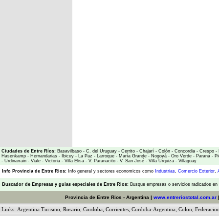
Ciudades de Entre Ríos:
Basavilbaso
-
C. del Uruguay
-
Cerrito
-
Chajarí
-
Colón
-
Concordia
-
Crespo
-
Hasenkamp
-
Hernandarias
-
Ibicuy
-
La Paz
-
Larroque
-
María Grande
-
Nogoyá
-
Oro Verde
-
Paraná
-
Pi
-
Urdinarrain
-
Viale
-
Victoria
-
Villa Elisa
-
V. Paranacito
-
V. San José
-
Villa Urquiza
-
Villaguay
Info Provincia de Entre Rios:
Info general y sectores economicos como
Industrias
,
Comercio Exterior
,
Buscador de Empresas
y
guias especiales de Entre Rios:
Busque empresas o servicios radicados en l
Provincia de Entre Rios - Argentina |
www.entreriostotal.com.ar
Links:
Argentina Turismo
,
Rosario
,
Cordoba
,
Corrientes
,
Cordoba-Argentina
,
Colon
,
Federacio