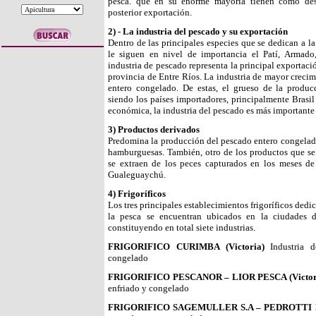
pesca. que en su enorme mayoría tienen como desti
posterior exportación.
2) - La industria del pescado y su exportación
Dentro de las principales especies que se dedican a la 
le siguen en nivel de importancia el Patí, Armad
industria de pescado representa la principal exportac
provincia de Entre Ríos. La industria de mayor crecim
entero congelado. De estas, el grueso de la produc
siendo los países importadores, principalmente Brasil
económica, la industria del pescado es más importante q
3) Productos derivados
Predomina la producción del pescado entero congela
hamburguesas. También, otro de los productos que se r
se extraen de los peces capturados en los meses de
Gualeguaychú.
4) Frigoríficos
Los tres principales establecimientos frigoríficos dedi
la pesca se encuentran ubicados en la ciudades d
constituyendo en total siete industrias.
FRIGORIFICO CURIMBA (Victoria)
Industria d
congelado
FRIGORIFICO PESCANOR – LIOR PESCA (Victor
enfriado y congelado
FRIGORIFICO SAGEMULLER S.A – PEDROTTI E.