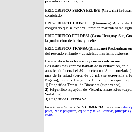
pescado entero congelado
.
FRIGORIFICO SERRA FELIPE (Victoria)
Industri
congelado
FRIGORIFICO LIONCITI (Diamante)
Aparte de l
congelado que se exporta, también realizan hamburgu
FRIGORIFICO FOLDESI (Costa Uruguay Sur, Gua
la producción de harina y aceite.
FRIGORIFICO TRANSA (Diamante)
Predominan en e
del pescado enfriado y congelado, las hamburguesas.
En cuanto a la extracción y comercialización
Los datos más certeros hablan de la extracción, en el l
anuales de la cual el 80 por ciento (48 mil toneladas) 
más de la mitad (cerca de 30 mil) se exportaría a l
Nigeria), a través de algunas de las empresas que acop
1)
Frigorífico Transa, de Diamante (exportador);
2)
Frigorífico Epuyén, de Victoria, Entre Ríos (expo
Sudáfrica).
3)
Frigorífico Curimba SA
En esta sección de
PESCA COMERCIAL
encontrará
descri
pesca
,
zonas pesqueras
, es
pecies y tallas
,
licencias
,
principios 
sector
.