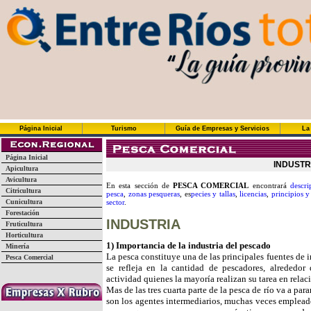
Página Inicial
Turismo
Guía de Empresas y Servicios
La
Página Inicial
INDUSTR
Apicultura
Avicultura
En esta sección de
PESCA COMERCIAL
encontrará
descri
Citricultura
pesca
,
zonas pesqueras
, es
pecies y tallas
,
licencias
,
principios 
Cunicultura
sector
.
Forestación
INDUSTRIA
Fruticultura
Horticultura
1) Importancia de la industria del pescado
Minería
La pesca constituye una de las principales fuentes de i
Pesca Comercial
se refleja en la cantidad de pescadores, alrededo
actividad quienes la mayoría realizan su tarea en rela
Mas de las tres cuarta parte de la pesca de río va a par
son los agentes intermediarios, muchas veces empleado