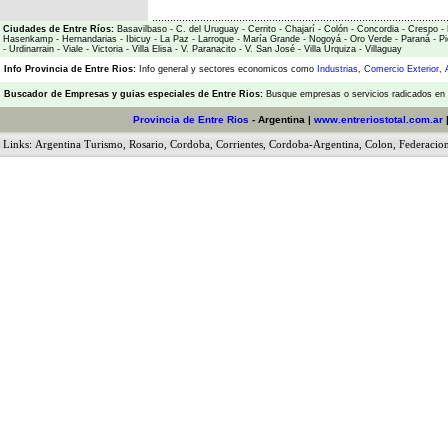
Ciudades de Entre Ríos:
Basavilbaso
-
C. del Uruguay
-
Cerrito
-
Chajarí
-
Colón
-
Concordia
-
Crespo
-
Hasenkamp
-
Hernandarias
-
Ibicuy
-
La Paz
-
Larroque
-
María Grande
-
Nogoyá
-
Oro Verde
-
Paraná
-
Pi
-
Urdinarrain
-
Viale
-
Victoria
-
Villa Elisa
-
V. Paranacito
-
V. San José
-
Villa Urquiza
-
Villaguay
Info Provincia de Entre Rios:
Info general y sectores economicos como
Industrias
,
Comercio Exterior
,
Buscador de Empresas
y
guias especiales de Entre Rios:
Busque empresas o servicios radicados en l
Provincia de Entre Rios
- Argentina |
www.entreriostotal.com.ar
Links:
Argentina Turismo
,
Rosario
,
Cordoba
,
Corrientes
,
Cordoba-Argentina
,
Colon
,
Federacio