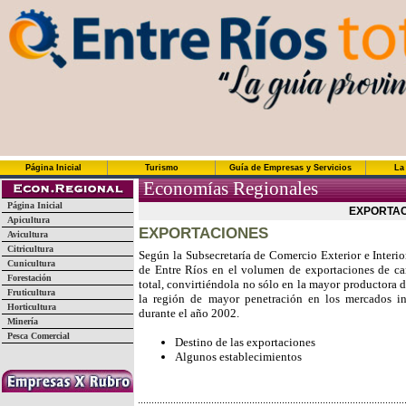
Página Inicial
Turismo
Guía de Empresas y Servicios
La
Economías Regionales
Página Inicial
EXPORTAC
Apicultura
EXPORTACIONES
Avicultura
Citricultura
Según la Subsecretaría de Comercio Exterior e Interior
Cunicultura
de Entre Ríos en el volumen de exportaciones de ca
Forestación
total, convirtiéndola no sólo en la mayor productora d
Fruticultura
la región de mayor penetración en los mercados in
Horticultura
durante el año 2002.
Minería
Pesca Comercial
Destino de las exportaciones
Algunos establecimientos