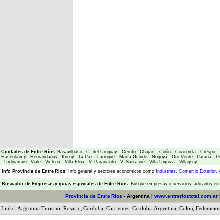
Ciudades de Entre Ríos:
Basavilbaso
-
C. del Uruguay
-
Cerrito
-
Chajarí
-
Colón
-
Concordia
-
Crespo
-
Hasenkamp
-
Hernandarias
-
Ibicuy
-
La Paz
-
Larroque
-
María Grande
-
Nogoyá
-
Oro Verde
-
Paraná
-
Pi
-
Urdinarrain
-
Viale
-
Victoria
-
Villa Elisa
-
V. Paranacito
-
V. San José
-
Villa Urquiza
-
Villaguay
Info Provincia de Entre Rios:
Info general y sectores economicos como
Industrias
,
Comercio Exterior
,
Buscador de Empresas
y
guias especiales de Entre Rios:
Busque empresas o servicios radicados en l
Provincia de Entre Rios
- Argentina |
www.entreriostotal.com.ar
Links:
Argentina Turismo
,
Rosario
,
Cordoba
,
Corrientes
,
Cordoba-Argentina
,
Colon
,
Federacio