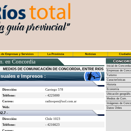
 de Empresas y Servicios
La Provincia
Noticias
Ciudade
. en Concordia
Inicial de Concordia
MEDIOS DE COMUNICACIÓN DE CONCORDIA, ENTRE RIOS
Empresas de Conco
suales e Impresos :
Turismo
Características
Historia
Dirección:
Carriego 578
Economía
Ubicación geográfic
Teléfono:
- 4225000
Medios de Com.
Correo:
radioopen@uol.com.ar
Imágenes de Conco
Web:
Datos Útiles
2.7
-
Dirección:
Chile 1023
Teléfono:
- 4216623
Correo: