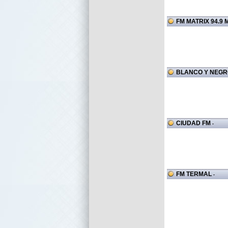
FM MATRIX 94.9 
BLANCO Y NEGRO
CIUDAD FM
-
FM TERMAL
-