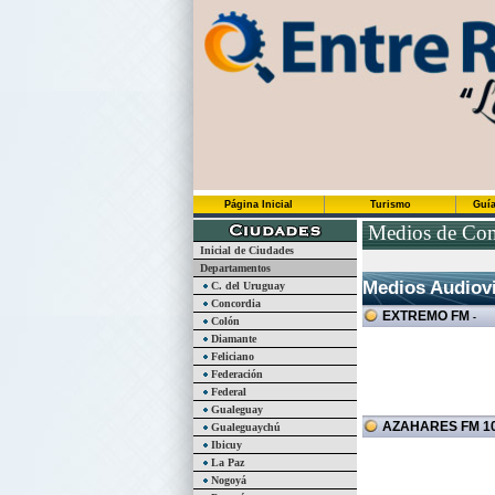
Página Inicial
Turismo
Guía
Medios de Com
Inicial de Ciudades
Departamentos
Medios Audiovi
C. del Uruguay
Concordia
EXTREMO FM
-
Colón
Diamante
Feliciano
Federación
Federal
Gualeguay
AZAHARES FM 10
Gualeguaychú
Ibicuy
La Paz
Nogoyá