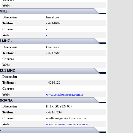
Web:
-
 MHZ
-
Dirección:
Ituzaingó
Teléfono:
- 4214692
Correo:
-
Web:
-
5 MHZ
-
Dirección:
Güemes 7
Teléfono:
- 4212586
Correo:
-
Web:
-
2.1 MHZ
-
Dirección:
-
Teléfono:
- 4216122
Correo:
-
Web:
www.estacionateaca.com.ar
RIANA
-
Dirección:
H. IRIGOYEN 637
Teléfono:
- 421-8334
Correo:
mediaimagen@ciudad.com.ar
Web:
www.cadenaentrerriana.com.ar
5
-