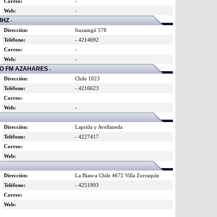
Correo:
-
Web:
-
MHZ
-
Dirección:
Ituzaingó 578
Teléfono:
- 4214692
Correo:
-
Web:
-
 FM AZAHARES
-
Dirección:
Chile 1023
Teléfono:
- 4216623
Correo:
Web:
-
Dirección:
Laprida y Avellaneda
Teléfono:
- 4227417
Correo:
Web:
Dirección:
La Bianca Chile 4672 Villa Zorraquín
Teléfono:
- 4251993
Correo:
Web: