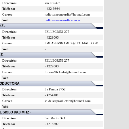
Dirección:
san luis 473
Teléfono:
- 422-9364
Correo:
radiovaleconcordia@hotmail.com
Web:
radiovaleconcordia.com.ar
HZ
-
Dirección:
PELLEGRINI 277
Teléfono:
- 4229003
Correo:
FMLASER96.1MHZ@HOTMAIL.COM
Web:
-
HZ
-
Dirección:
PELLEGRINI 277
Teléfono:
- 4229003
Correo:
fmlaser96.1mhz@hotmail.com
Web:
-
RODUCTORA
-
Dirección:
La Pampa 2752
Teléfono:
- 4254101
Correo:
soldelsurproductora@hotmail.com
Web:
-
SIGLO 89.3 MHZ
-
Dirección:
San Martín 371
Teléfono:
- 4215507