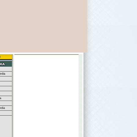
s
rdia
a
rdia