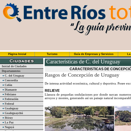
Página Inicial
Turismo
Guía de Empresas y Servicios
La
Características de C. del Uruguay
Inicial de Ciudades
CARACTERISTICAS DE CONCEPCIÓ
Departamentos
Rasgos de Concepción de Uruguay
C. del Uruguay
Concordia
De intensa actividad económica, cultural y deportiva. Posee excel
Colón
Diamante
RELIEVE
Feliciano
Llanura de pequeñas ondulaciones por donde surcan numeroso
arroyos y montes, generando así un paisaje natural incomparabl
Federación
Federal
Gualeguay
Gualeguaychú
Ibicuy
La Paz
Nogoyá