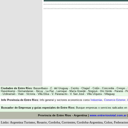
Ciudades de Entre Ríos:
Basavilbaso
-
C. del Uruguay
-
Cerrito
-
Chajarí
-
Colón
-
Concordia
-
Crespo
-
Hasenkamp
-
Hernandarias
-
Ibicuy
-
La Paz
-
Larroque
-
María Grande
-
Nogoyá
-
Oro Verde
-
Paraná
-
Pi
-
Urdinarrain
-
Viale
-
Victoria
-
Villa Elisa
-
V. Paranacito
-
V. San José
-
Villa Urquiza
-
Villaguay
Info Provincia de Entre Rios:
Info general y sectores economicos como
Industrias
,
Comercio Exterior
,
Buscador de Empresas
y
guias especiales de Entre Rios:
Busque empresas o servicios radicados en l
Provincia de Entre Rios - Argentina |
www.entreriostotal.com.ar
Links:
Argentina Turismo
,
Rosario
,
Cordoba
,
Corrientes
,
Cordoba-Argentina
,
Colon
,
Federacio