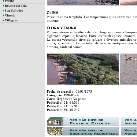
Paraná
Rosario del Tala
San Salvador
CLIMA
Victoria
Posee un clima templado. Las temperaturas que alcanza van desd
Villaguay
invierno.
FLORA Y FAUNA
Por encontrarse en la ribera del Río Uruguay, presenta bosques
algarrobo, espinillo, lapacho. Entre los frutales posee limoner
La espesa vegetación sirve de refugio a diversos animales c
nutria, guazuncho. La variedad de aves se enriquece con la
hornero, cardenal común.
Fecha de creación:
01/01/1873
Categoría:
PRIMERA
Carta Orgánica:
No posee
Población ’01:
64.538
Población ’91:
55.919
Población ’80:
46.247