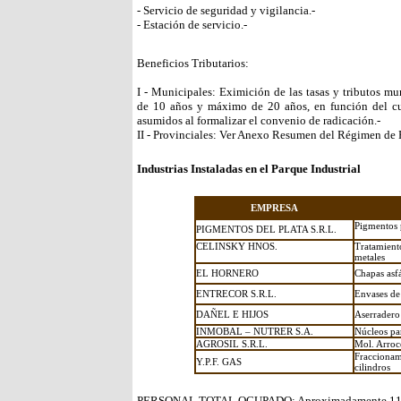
- Servicio de seguridad y vigilancia.-
- Estación de servicio.-
Beneficios Tributarios:
I - Municipales: Eximición de las tasas y tributos m
de 10 años y máximo de 20 años, en función del c
asumidos al formalizar el convenio de radicación.-
II - Provinciales: Ver Anexo Resumen del Régimen de 
Industrias Instaladas en el Parque Industrial
EMPRESA
Pigmentos p
PIGMENTOS DEL PLATA S.R.L.
CELINSKY HNOS.
Tratamien
metales
EL HORNERO
Chapas asfá
ENTRECOR S.R.L.
Envases de
DAÑEL E HIJOS
Aserradero 
INMOBAL – NUTRER S.A.
Núcleos pa
AGROSIL S.R.L.
Mol. Arroce
Fracciona
Y.P.F. GAS
cilindros
PERSONAL TOTAL OCUPADO: Aproximadamente 110 