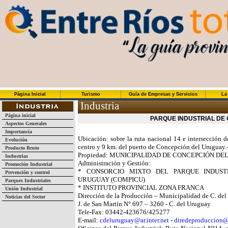
Página Inicial
Turismo
Guía de Empresas y Servicios
La
Industria
Página inicial
PARQUE INDUSTRIAL DE 
Aspectos Generales
Importancia
Ubicación: sobre la ruta nacional 14 e intersección d
Evolución
centro y 9 km. del puerto de Concepción del Uruguay.
Producto Bruto
Propiedad: MUNICIPALIDAD DE CONCEPCIÓN D
Industrias
Administración y Gestión:
Promoción Industrial
* CONSORCIO MIXTO DEL PARQUE INDUST
Prevención y control
URUGUAY (COMPICU)
Parques Industriales
* INSTITUTO PROVINCIAL ZONA FRANCA
Unión Industrial
Dirección de la Producción – Municipalidad de C. de
Noticias del Sector
J. de San Martín N° 697 – 3260 - C. del Uruguay
Tele-Fax: 03442-423676/425277
E-mail:
cdeluruguay@ar.inter.net
-
diredeproduccion@a