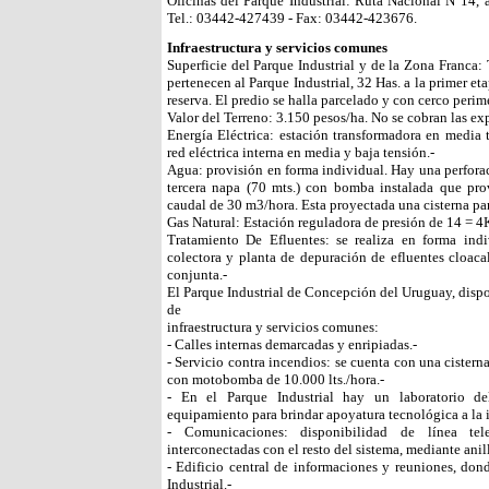
Oficinas del Parque Industrial: Ruta Nacional N°14, a
Tel.: 03442-427439 - Fax: 03442-423676.
Infraestructura y servicios comunes
Superficie del Parque Industrial y de la Zona Franca: 
pertenecen al Parque Industrial, 32 Has. a la primer et
reserva. El predio se halla parcelado y con cerco perim
Valor del Terreno: 3.150 pesos/ha. No se cobran las ex
Energía Eléctrica: estación transformadora en media
red eléctrica interna en media y baja tensión.-
Agua: provisión en forma individual. Hay una perforac
tercera napa (70 mts.) con bomba instalada que pr
caudal de 30 m3/hora. Esta proyectada una cisterna pa
Gas Natural: Estación reguladora de presión de 14 = 4
Tratamiento De Efluentes: se realiza en forma indi
colectora y planta de depuración de efluentes cloacal
conjunta.-
El Parque Industrial de Concepción del Uruguay, dispo
de
infraestructura y servicios comunes:
- Calles internas demarcadas y enripiadas.-
- Servicio contra incendios: se cuenta con una cistern
con motobomba de 10.000 lts./hora.-
- En el Parque Industrial hay un laboratorio del 
equipamiento para brindar apoyatura tecnológica a la i
- Comunicaciones: disponibilidad de línea tel
interconectadas con el resto del sistema, mediante anill
- Edificio central de informaciones y reuniones, don
Industrial.-