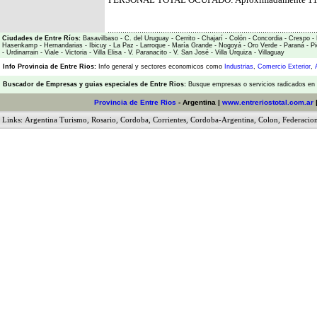
Ciudades de Entre Ríos:
Basavilbaso
-
C. del Uruguay
-
Cerrito
-
Chajarí
-
Colón
-
Concordia
-
Crespo
-
Hasenkamp
-
Hernandarias
-
Ibicuy
-
La Paz
-
Larroque
-
María Grande
-
Nogoyá
-
Oro Verde
-
Paraná
-
Pi
-
Urdinarrain
-
Viale
-
Victoria
-
Villa Elisa
-
V. Paranacito
-
V. San José
-
Villa Urquiza
-
Villaguay
Info Provincia de Entre Rios:
Info general y sectores economicos como
Industrias
,
Comercio Exterior
,
Buscador de Empresas
y
guias especiales de Entre Rios:
Busque empresas o servicios radicados en l
Provincia de Entre Rios
- Argentina |
www.entreriostotal.com.ar
Links:
Argentina Turismo
,
Rosario
,
Cordoba
,
Corrientes
,
Cordoba-Argentina
,
Colon
,
Federacio