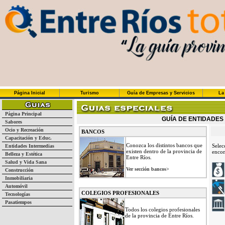
Página Inicial
Turismo
Guía de Empresas y Servicios
La
Página Principal
GUÍA DE ENTIDADES
Sabores
Ocio y Recreación
BANCOS
Capacitación y Educ.
Conozca los distintos bancos que
Selec
Entidades Intermedias
existen dentro de la provincia de
encon
Belleza y Estética
Entre Ríos.
Salud y Vida Sana
Ver sección bancos>
Construcción
Inmobiliaria
Automóvil
COLEGIOS PROFESIONALES
Tecnologías
Pasatiempos
Todos los colegios profesionales
de la provincia de Entre Ríos.