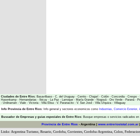
Ciudades de Entre Ríos:
Basavilbaso
-
C. del Uruguay
-
Cerrito
-
Chajarí
-
Colón
-
Concordia
-
Crespo
-
Hasenkamp
-
Hernandarias
-
Ibicuy
-
La Paz
-
Larroque
-
María Grande
-
Nogoyá
-
Oro Verde
-
Paraná
-
Pi
-
Urdinarrain
-
Viale
-
Victoria
-
Villa Elisa
-
V. Paranacito
-
V. San José
-
Villa Urquiza
-
Villaguay
Info Provincia de Entre Rios:
Info general y sectores economicos como
Industrias
,
Comercio Exterior
,
Buscador de Empresas
y
guias especiales de Entre Rios:
Busque empresas o servicios radicados en l
Provincia de Entre Rios
- Argentina |
www.entreriostotal.com.ar
Links:
Argentina Turismo
,
Rosario
,
Cordoba
,
Corrientes
,
Cordoba-Argentina
,
Colon
,
Federacio