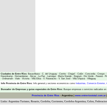
Ciudades de Entre Ríos:
Basavilbaso
-
C. del Uruguay
-
Cerrito
-
Chajarí
-
Colón
-
Concordia
-
Crespo
-
Hasenkamp
-
Hernandarias
-
Ibicuy
-
La Paz
-
Larroque
-
María Grande
-
Nogoyá
-
Oro Verde
-
Paraná
-
Pi
-
Urdinarrain
-
Viale
-
Victoria
-
Villa Elisa
-
V. Paranacito
-
V. San José
-
Villa Urquiza
-
Villaguay
Info Provincia de Entre Rios:
Info general y sectores economicos como
Industrias
,
Comercio Exterior
,
Buscador de Empresas
y
guias especiales de Entre Rios:
Busque empresas o servicios radicados en l
Provincia de Entre Rios
- Argentina |
www.entreriostotal.com.ar
Links:
Argentina Turismo
,
Rosario
,
Cordoba
,
Corrientes
,
Cordoba-Argentina
,
Colon
,
Federacio