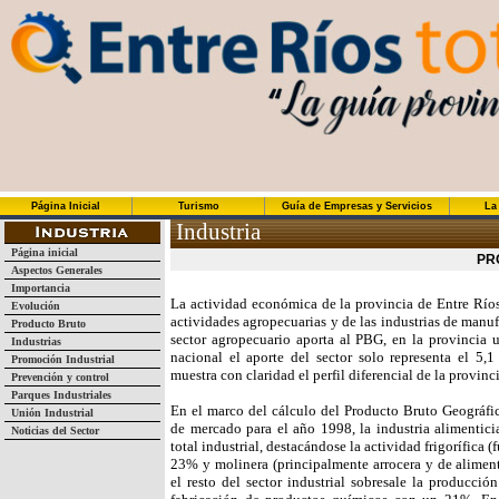
Página Inicial
Turismo
Guía de Empresas y Servicios
La
Industria
Página inicial
PR
Aspectos Generales
Importancia
La actividad económica de la provincia de Entre Ríos,
Evolución
actividades agropecuarias y de las industrias de manu
Producto Bruto
sector agropecuario aporta al PBG, en la provincia 
Industrias
nacional el aporte del sector solo representa el 5
Promoción Industrial
muestra con claridad el perfil diferencial de la provinci
Prevención y control
Parques Industriales
En el marco del cálculo del Producto Bruto Geográfic
Unión Industrial
de mercado para el año 1998, la industria alimentic
Noticias del Sector
total industrial, destacándose la actividad frigorífica
23% y molinera (principalmente arrocera y de alime
el resto del sector industrial sobresale la producci